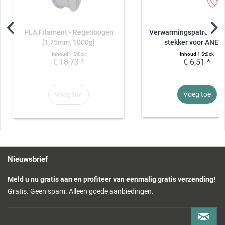
PLA Filament - Regenbogen
Verwarmingspatroon 2
[1,75mm, 1000g]
stekker voor ANET,.
Inhoud
1 Stück
Inhoud
1 Stück
€ 18,73 *
€ 6,51 *
Voeg toe
Voeg toe
Nieuwsbrief
Meld u nu gratis aan en profiteer van eenmalig gratis verzending!
Gratis. Geen spam. Alleen goede aanbiedingen.