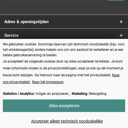
Adres & openingstijden
Service
We gebruiken cookies. Sommige daarvan zijn technisch noodzakelijk (bijv. voor
Informatie
het winkelwagentje), andere helpen ons om ons aanbod te verbeteren en je een
betere gebruikerservaring te bieden.
Je accepteert de volgende cookies door op Alles accepteren te klikken. Je kunt
Betaalmethoden
meer informatie vinden in de privacyinstellingen, waar je ook op elk moment je
keuze kunt wijzigen. Ga hiervoor naar de pagina met het privacybeleid.
Naar
ons privacybeleid
Naar het impressum
Statistics / Analytics:
Volgen en analyseren ,
Marketing:
Retargeting
Vertrag widerrufen
Alles accepteren
* Alle prijzen zijn inclusief BTW plus
verzendkosten
en eventueel
rembourskosten, tenzij anders beschreven
Accepteer alleen technisch noodzakelijke
Made with ❤️ by Funduino | © 2014 - 2026