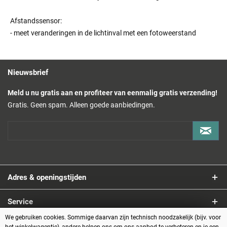
Afstandssensor:
- meet veranderingen in de lichtinval met een fotoweerstand
Nieuwsbrief
Meld u nu gratis aan en profiteer van eenmalig gratis verzending!
Gratis. Geen spam. Alleen goede aanbiedingen.
Adres & openingstijden
Service
We gebruiken cookies. Sommige daarvan zijn technisch noodzakelijk (bijv. voor
Informatie