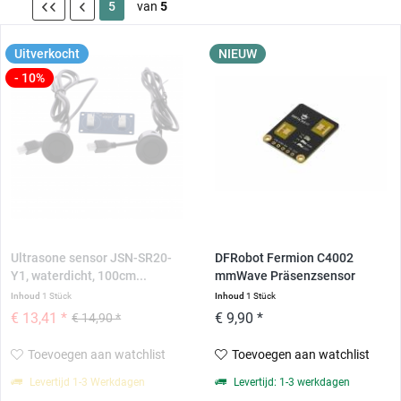
5
van
5
Uitverkocht
NIEUW
- 10%
Ultrasone sensor JSN-SR20-
DFRobot Fermion C4002
Y1, waterdicht, 100cm...
mmWave Präsenzsensor
Inhoud
1 Stück
Inhoud
1 Stück
€ 13,41 *
€ 9,90 *
€ 14,90 *
Toevoegen aan watchlist
Toevoegen aan watchlist
Levertijd 1-3 Werkdagen
Levertijd: 1-3 werkdagen