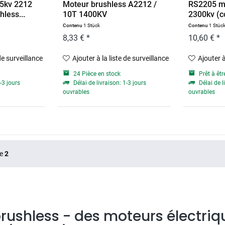
5kv 2212
Moteur brushless A2212 /
RS2205 m
less...
10T 1400KV
2300kv (c
Contenu
1 Stück
Contenu
1 Stüc
8,33 € *
10,60 € *
 de surveillance
Ajouter à la liste de surveillance
Ajouter à
24 Pièce en stock
Prêt à êtr
-3 jours
Délai de livraison: 1-3 jours
Délai de l
ouvrables
ouvrables
e
2
rushless - des moteurs électri