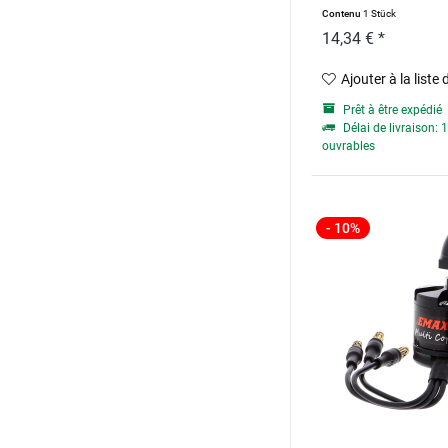
sans...
Contenu
1 Stück
14,34 € *
Ajouter à la liste
Prêt à être expédié
Délai de livraison: 1
ouvrables
- 10%