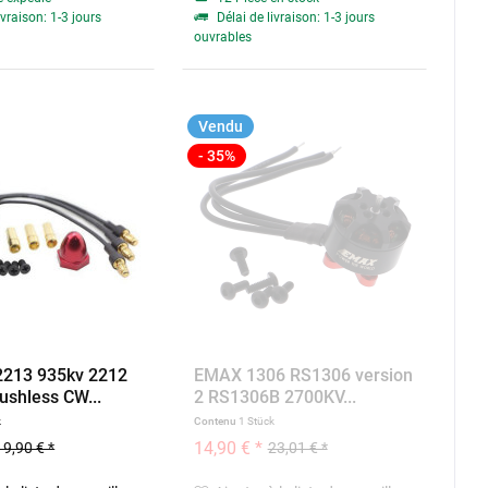
ivraison: 1-3 jours
Délai de livraison: 1-3 jours
ouvrables
Vendu
- 35%
213 935kv 2212
EMAX 1306 RS1306 version
ushless CW...
2 RS1306B 2700KV...
k
Contenu
1 Stück
14,90 € *
19,90 € *
23,01 € *