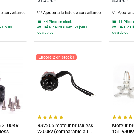
61,52 € *
8,33 € *
 de surveillance
Ajouter à la liste de surveillance
Ajouter à
44 Pièce en stock
11 Pièce 
-3 jours
Délai de livraison: 1-3 jours
Délai de l
ouvrables
ouvrables
Encore 2 en stock !
6 3100KV
RS2205 moteur brushless
Moteur br
less
2300kv (comparable au...
15T 930K