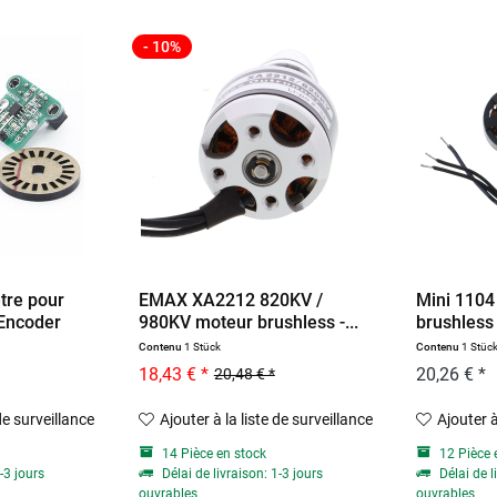
- 10%
re pour
EMAX XA2212 820KV /
Mini 110
 Encoder
980KV moteur brushless -...
brushless 
Contenu
1 Stück
Contenu
1 Stüc
18,43 € *
20,26 € *
20,48 € *
 de surveillance
Ajouter à la liste de surveillance
Ajouter à
14 Pièce en stock
12 Pièce 
-3 jours
Délai de livraison: 1-3 jours
Délai de l
ouvrables
ouvrables