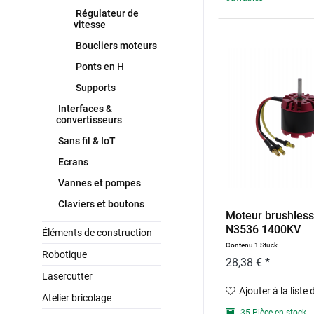
Régulateur de
vitesse
Boucliers moteurs
Ponts en H
Supports
Interfaces &
convertisseurs
Sans fil & IoT
Ecrans
Vannes et pompes
Claviers et boutons
Moteur brushles
N3536 1400KV
Éléments de construction
Contenu
1 Stück
Robotique
28,38 € *
Lasercutter
Ajouter à la liste
Atelier bricolage
35 Pièce en stock