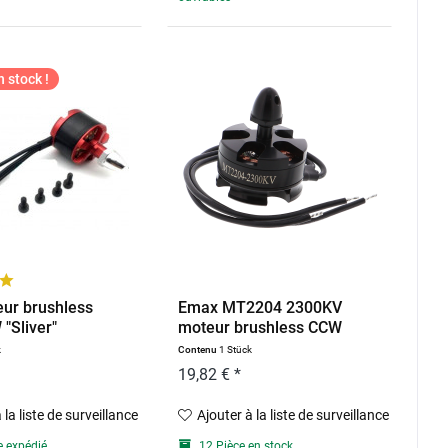
 stock !
ur brushless
Emax MT2204 2300KV
"Sliver"
moteur brushless CCW
pour...
k
Contenu
1 Stück
19,82 € *
 la liste de surveillance
Ajouter à la liste de surveillance
e expédié
12 Pièce en stock