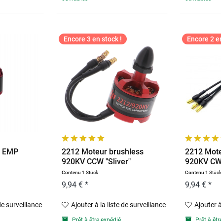
Encore 3 en stock !
Encore 2 en
s EMP
2212 Moteur brushless
2212 Mote
920KV CCW "Sliver"
920KV CW 
Contenu
1 Stück
Contenu
1 Stüc
9,94 € *
9,94 € *
 de surveillance
Ajouter à la liste de surveillance
Ajouter à
Prêt à être expédié
Prêt à êtr