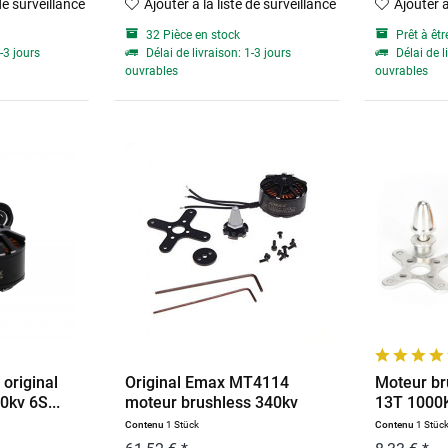
 de surveillance
Ajouter à la liste de surveillance
Ajouter à
32 Pièce en stock
Prêt à êtr
-3 jours
Délai de livraison: 1-3 jours
Délai de l
ouvrables
ouvrables
original
Original Emax MT4114
Moteur br
kv 6S...
moteur brushless 340kv
13T 1000
6S...
Contenu
1 Stück
Contenu
1 Stüc