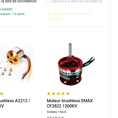
 la liste de surveillance
Ajouter à la liste de surveillance
e expédié
ivraison: 1-3 jours
Délai de livraison 1-3 Jours
ouvrables
ushless A2212 /
Moteur brushless EMAX
KV
CF2822 1200KV
k
Contenu
1 Stück