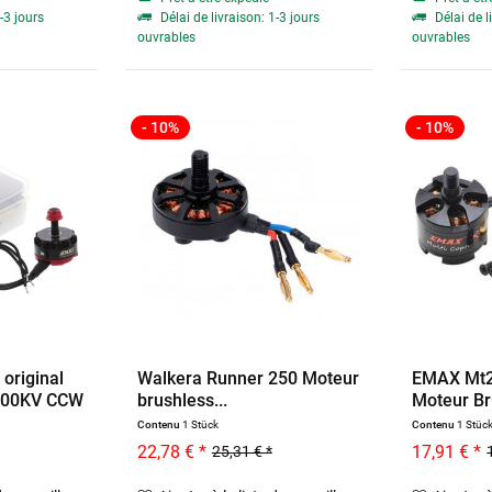
-3 jours
Délai de livraison: 1-3 jours
Délai de l
ouvrables
ouvrables
- 10%
- 10%
original
Walkera Runner 250 Moteur
EMAX Mt2
600KV CCW
brushless...
Moteur Br
Contenu
1 Stück
Contenu
1 Stüc
22,78 € *
17,91 € *
25,31 € *