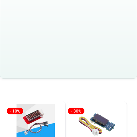
- 10%
- 30%