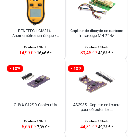
BENETECH GM816 -
Capteur de dioxyde de carbone
Anémomètre numérique /...
infrarouge MH-Z14A
Contenu
1 Stück
Contenu
1 Stück
14,99 € *
39,45 € *
16,66 € *
43,83 € *
- 10%
- 10%
GUVA-S12SD Capteur UV
AS3935 - Capteur de foudre
pour détecter les...
Contenu
1 Stück
Contenu
1 Stück
6,65 € *
44,31 € *
7,39 € *
49,23 € *