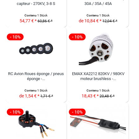
capteur - 270KV, 3-8 S
30A / 35A / 45A
Contenu
1 Stück
Contenu
1 Stück
54,77 € *
de 10,84 € *
60,86 € *
12,04 € *
- 10%
- 10%
RC Avion Roues éponge / pneus
EMAX XA2212 820KV / 980KV
éponge -...
moteur brushless -...
Contenu
1 Stück
Contenu
1 Stück
de 1,54 € *
18,43 € *
1,71 € *
20,48 € *
- 10%
- 10%