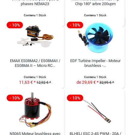
phases NEMA23
Chip 180° arbre 200upm
Contenu
1 Stück
Contenu
1 Stück
26,73 € *
7,17 € *
29,70 € *
7,97 € *
- 10%
- 10%
EMAX ES08MA2 / ES08MAII /
EDF Turbine Impeller - Moteur
ES08MA II – Micro RC...
brushless -...
Contenu
1 Stück
Contenu
1 Stück
11,63 € *
de 29,69 € *
12,92 € *
32,99 € *
- 10%
- 10%
N5065 Moteur brushless avec
BLHELI ESC 2-4S PWM - 20A /