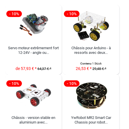
- 10%
- 10%
Servo moteur extrêmement fort
Châssis pour Arduino - à
12-24V - angle ou...
ressorts avec deux...
Contenu
1 Stück
de 57,93 € *
26,53 € *
64,37 € *
29,48 € *
- 10%
- 10%
Châssis - version stable en
YwRobot MR2 Smart Car
aluminium avec...
Chassis pour robot...