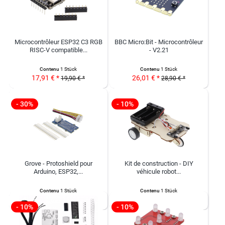
Microcontrôleur ESP32 C3 RGB
BBC Micro:Bit - Microcontrôleur
RISC-V compatible...
- V2.21
Contenu
1 Stück
Contenu
1 Stück
17,91 € *
26,01 € *
19,90 € *
28,90 € *
- 30%
- 10%
Grove - Protoshield pour
Kit de construction - DIY
Arduino, ESP32,...
véhicule robot...
Contenu
1 Stück
Contenu
1 Stück
1,86 € *
4,37 € *
2,65 € *
4,85 € *
- 10%
- 10%