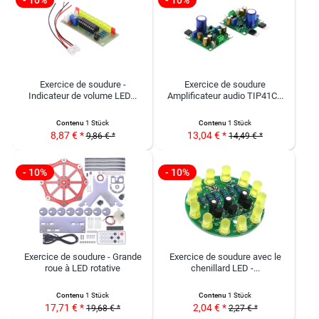
- 10%
- 10%
Exercice de soudure -
Exercice de soudure
Indicateur de volume LED...
Amplificateur audio TIP41C...
Contenu
1 Stück
Contenu
1 Stück
8,87 € *
13,04 € *
9,86 € *
14,49 € *
- 10%
- 10%
Exercice de soudure - Grande
Exercice de soudure avec le
roue à LED rotative
chenillard LED -...
Contenu
1 Stück
Contenu
1 Stück
17,71 € *
2,04 € *
19,68 € *
2,27 € *