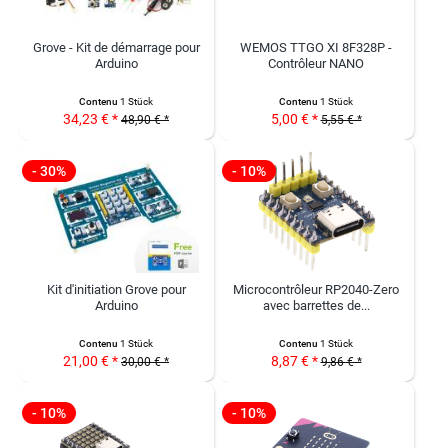
Grove - Kit de démarrage pour
WEMOS TTGO XI 8F328P -
Arduino
Contrôleur NANO
Contenu
1 Stück
Contenu
1 Stück
34,23 € *
5,00 € *
48,90 € *
5,55 € *
- 30%
- 10%
Kit d'initiation Grove pour
Microcontrôleur RP2040-Zero
Arduino
avec barrettes de...
Contenu
1 Stück
Contenu
1 Stück
21,00 € *
8,87 € *
30,00 € *
9,86 € *
- 10%
- 10%