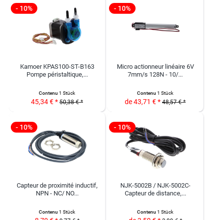
- 10%
- 10%
Kamoer KPAS100-ST-B163
Micro actionneur linéaire 6V
Pompe péristaltique,...
7mm/s 128N - 10/...
Contenu
1 Stück
Contenu
1 Stück
45,34 € *
de 43,71 € *
50,38 € *
48,57 € *
- 10%
- 10%
Capteur de proximité inductif,
NJK-5002B / NJK-5002C-
NPN - NC/ NO...
Capteur de distance,...
Contenu
1 Stück
Contenu
1 Stück