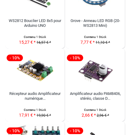
WS2812 Bouclier LED 8x5 pour
Grove - Anneau LED RGB (20-
Arduino UNO
WS2813 Mini)
Contenu
1 Stück
Contenu
1 Stück
15,27 € *
7,77 € *
16,97 € *
11,10 € *
- 10%
- 10%
Récepteur audio Amplificateur
Amplificateur audio PAM8406,
numérique...
stéréo, classe D...
Contenu
1 Stück
Contenu
1 Stück
17,91 € *
2,66 € *
19,90 € *
2,96 € *
- 10%
- 10%