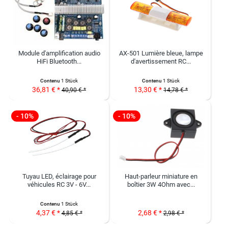
Module d'amplification audio
AX-501 Lumière bleue, lampe
HiFi Bluetooth...
d'avertissement RC...
Contenu
1 Stück
Contenu
1 Stück
36,81 € *
13,30 € *
40,90 € *
14,78 € *
- 10%
- 10%
Tuyau LED, éclairage pour
Haut-parleur miniature en
véhicules RC 3V - 6V...
boîtier 3W 4Ohm avec...
Contenu
1 Stück
4,37 € *
2,68 € *
4,85 € *
2,98 € *