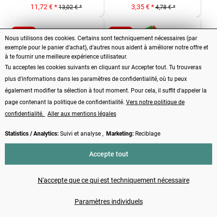
11,72 € *
3,35 € *
13,02 € *
4,78 € *
- 10%
- 10%
Nous utilisons des cookies. Certains sont techniquement nécessaires (par
exemple pour le panier d'achat), d'autres nous aident à améliorer notre offre et
à te fournir une meilleure expérience utilisateur.
Tu acceptes les cookies suivants en cliquant sur Accepter tout. Tu trouveras
plus d'informations dans les paramètres de confidentialité, où tu peux
Carte d'extension GPIO V3.0
Bouclier de prototypage
également modifier ta sélection à tout moment. Pour cela, il suffit d'appeler la
pour Raspberry Pi
Raspberry Pi modèle 3
page contenant la politique de confidentialité.
Vers notre politique de
confidentialité.
Aller aux mentions légales
Contenu
1 Stück
Contenu
1 Stück
2,06 € *
10,53 € *
2,29 € *
11,70 € *
Statistics / Analytics:
Suivi et analyse ,
Marketing:
Reciblage
- 10%
- 10%
Accepte tout
N'accepte que ce qui est techniquement nécessaire
Paramètres individuels
Waveshare ST-Link/V2 (mini)
Module SV-610 433MHz TTL
-...