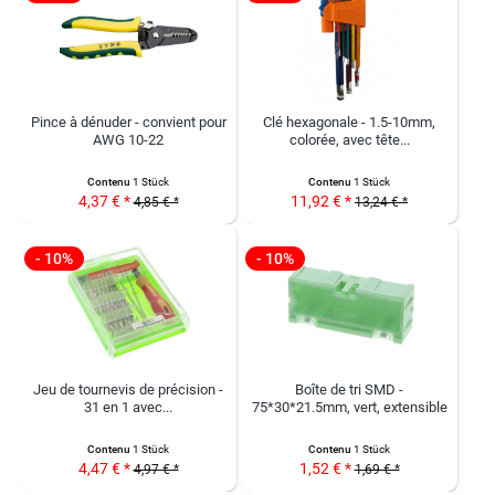
Pince à dénuder - convient pour
Clé hexagonale - 1.5-10mm,
AWG 10-22
colorée, avec tête...
Contenu
1 Stück
Contenu
1 Stück
4,37 € *
11,92 € *
4,85 € *
13,24 € *
- 10%
- 10%
Jeu de tournevis de précision -
Boîte de tri SMD -
31 en 1 avec...
75*30*21.5mm, vert, extensible
Contenu
1 Stück
Contenu
1 Stück
4,47 € *
1,52 € *
4,97 € *
1,69 € *