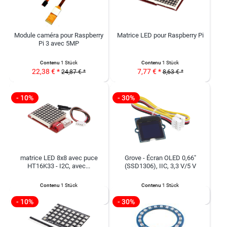
Module caméra pour Raspberry
Matrice LED pour Raspberry Pi
Pi 3 avec 5MP
Contenu
1 Stück
Contenu
1 Stück
22,38 € *
7,77 € *
24,87 € *
8,63 € *
- 10%
- 30%
matrice LED 8x8 avec puce
Grove - Écran OLED 0,66"
HT16K33 - I2C, avec...
(SSD1306), IIC, 3,3 V/5 V
Contenu
1 Stück
Contenu
1 Stück
7,17 € *
4,59 € *
7,97 € *
6,55 € *
- 10%
- 30%