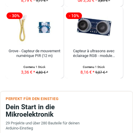
8,79 € *
de 3,50 € *
9,77 € *
3,89 € *
- 30%
- 10%
Grove - Capteur de mouvement
Capteur à ultrasons avec
numérique PIR (12 m)
éclairage RGB - module...
Contenu
1 Stück
Contenu
1 Stück
3,36 € *
8,16 € *
4,80 € *
9,07 € *
PERFEKT FÜR DEN EINSTIEG
Dein Start in die
Mikroelektronik
29 Projekte und über 280 Bauteile für deinen
Arduino-Einstieg