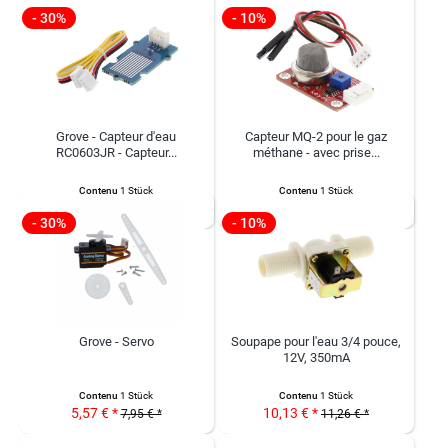
- 30%
- 10%
Grove - Capteur d'eau
Capteur MQ-2 pour le gaz
RC0603JR - Capteur...
méthane - avec prise...
Contenu
1 Stück
Contenu
1 Stück
2,59 € *
3,82 € *
3,70 € *
4,24 € *
- 30%
- 10%
Grove - Servo
Soupape pour l'eau 3/4 pouce,
12V, 350mA
Contenu
1 Stück
Contenu
1 Stück
5,57 € *
10,13 € *
7,95 € *
11,26 € *