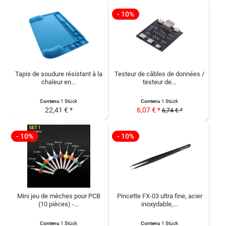
- 10%
Tapis de soudure résistant à la
Testeur de câbles de données /
chaleur en...
testeur de...
Contenu
1 Stück
Contenu
1 Stück
22,41 € *
6,07 € *
6,74 € *
- 10%
- 10%
Mini jeu de mèches pour PCB
Pincette FX-03 ultra fine, acier
(10 pièces) -...
inoxydable,...
Contenu
1 Stück
Contenu
1 Stück