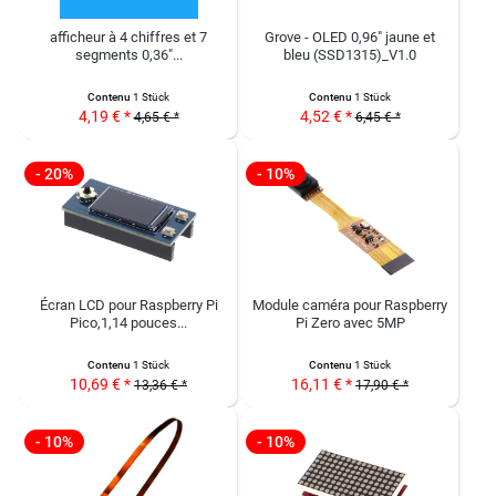
afficheur à 4 chiffres et 7
Grove - OLED 0,96" jaune et
segments 0,36"...
bleu (SSD1315)_V1.0
Contenu
1 Stück
Contenu
1 Stück
4,19 € *
4,52 € *
4,65 € *
6,45 € *
- 20%
- 10%
Écran LCD pour Raspberry Pi
Module caméra pour Raspberry
Pico,1,14 pouces...
Pi Zero avec 5MP
Contenu
1 Stück
Contenu
1 Stück
10,69 € *
16,11 € *
13,36 € *
17,90 € *
- 10%
- 10%