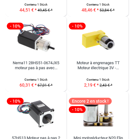
Contenu
1 Stück
Contenu
1 Stück
44,51 € *
48,46 € *
49,45 € *
53,84 € *
- 10%
- 10%
Nema11 28HS51-0674JX5
Moteur à engrenages TT
moteur pas à pas avec...
Moteur électrique 3V -...
Contenu
1 Stück
Contenu
1 Stück
60,31 € *
2,19 € *
67,01 € *
2,43 € *
- 10%
Encore 2 en stock !
- 10%
57HS13 Moteur pas à pas 2
Mini motoréducteur N20 Flip