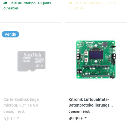
Délai de livraison: 1-3 jours
Délai de livraison 1-3 Jours
ouvrables
ouvrables
Vendu
Carte SanDisk Edge
Kitronik Luftqualitäts-
microSDHC™ 16 Go
Datenprotokollierungs...
Contenu
1 Stück
Contenu
1 Stück
6,50 € *
49,99 € *