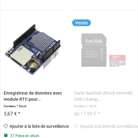
Vendu
Enregistreur de données avec
Carte SanDisk Ultra® microSD
module RTC pour...
UHS-I &amp;...
Contenu
1 Stück
Contenu
1 Stück
3,67 € *
de 17,90 € *
Ajouter à la liste de surveillance
Ajouter à la liste de surveillanc
37 Pièce en stock