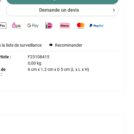
Demande un devis
 la liste de surveillance
Recommander
icle :
F23108415
0,00 kg
 de
6 cm
x
1.2 cm
x
0.5 cm
(L x L x H)
: