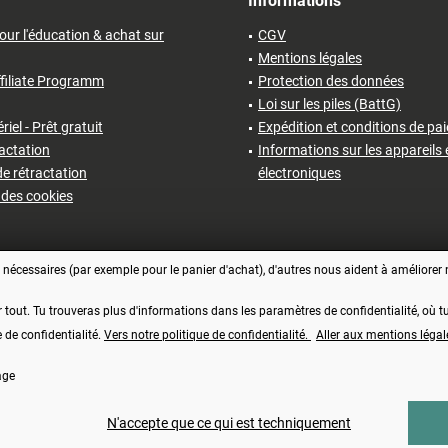
Informations
our l'éducation & achat sur
CGV
Mentions légales
filiate Programm
Protection des données
Loi sur les piles (BattG)
iel - Prêt gratuit
Expédition et conditions de pa
ractation
Informations sur les appareils 
e rétractation
électroniques
des cookies
écessaires (par exemple pour le panier d'achat), d'autres nous aident à améliorer no
r tout. Tu trouveras plus d'informations dans les paramètres de confidentialité, où
e de confidentialité.
Vers notre politique de confidentialité.
Aller aux mentions légal
age
Vertrag widerrufen
comprise, plus les frais d'
expédition
et éventuellement les frais de contre-rembourse
N'accepte que ce qui est techniquement
Made with ❤️ by Funduino | © 2014 - 2026