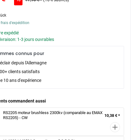
tück
 frais d'expédition
re expédié
livraison: 1-3 jours ouvrables
ommes connus pour
éclair depuis l'Allemagne
0+ clients satisfaits
de 10 ans d'expérience
ients commandent aussi
RS2205 moteur brushless 2300kv (comparable au EMAX
10,38 € *
RS2205) - CW