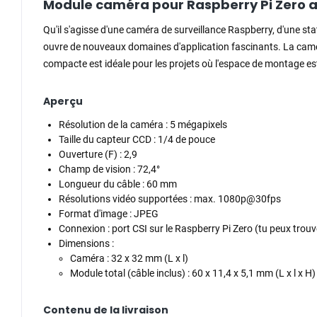
Module caméra pour Raspberry Pi Zero 
Qu'il s'agisse d'une caméra de surveillance Raspberry, d'une s
ouvre de nouveaux domaines d'application fascinants. La camér
compacte est idéale pour les projets où l'espace de montage est 
Aperçu
Résolution de la caméra : 5 mégapixels
Taille du capteur CCD : 1/4 de pouce
Ouverture (F) : 2,9
Champ de vision : 72,4°
Longueur du câble : 60 mm
Résolutions vidéo supportées : max. 1080p@30fps
Format d'image : JPEG
Connexion : port CSI sur le Raspberry Pi Zero (tu peux trou
Dimensions :
Caméra : 32 x 32 mm (L x l)
Module total (câble inclus) : 60 x 11,4 x 5,1 mm (L x l x H)
Contenu de la livraison