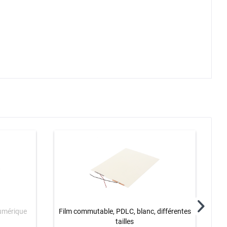
numérique
Film commutable, PDLC, blanc, différentes
Car
tailles