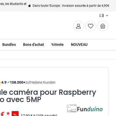
es, les étudiants et
Dans toute l'Europe : livraison assurée à partir de 4,90€
FR
Bundles
Bons d'achat
%Vente
NOUVEAU
4.9
|
108.000+
zufriedene Kunden
✔
le caméra pour Raspberry
ro avec 5MP
€ *
17,90 € *
(10% sauvés)