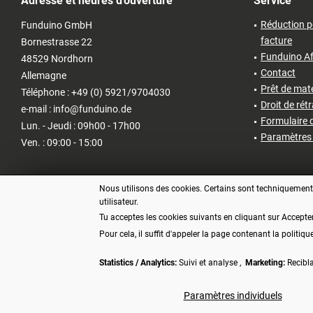
Adresse et heures d'ouverture
Service
Réduction p
Funduino GmbH
facture
Bornestrasse 22
Funduino Af
48529 Nordhorn
Contact
Allemagne
Prêt de matér
Téléphone : +49 (0) 5921/9704030
Droit de rét
e-mail : info@funduino.de
Formulaire d
Lun. - Jeudi : 09h00 - 17h00
Paramètres 
Ven. : 09:00 - 15:00
Nous utilisons des cookies. Certains sont techniquement n
utilisateur.
Tu acceptes les cookies suivants en cliquant sur Accepte
Pour cela, il suffit d'appeler la page contenant la politiqu
Statistics / Analytics:
Suivi et analyse ,
Marketing:
Recibl
* Tous les prix s'entendent TVA 
Paramètres individuels