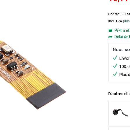
Contenu :
1 S
incl. TVA
plus
Prêt à êt
Délai de 
Nous s
Envoi 
100.00
Plus 
D'autres cl