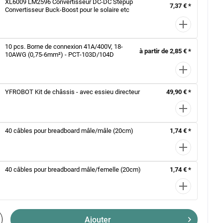
XL6009 LM2596 Convertisseur DC-DC Stepup
7,37 € *
Convertisseur Buck-Boost pour le solaire etc
10 pcs. Borne de connexion 41A/400V, 18-
à partir de 2,85 € *
10AWG (0,75-6mm²) - PCT-103D/104D
YFROBOT Kit de châssis - avec essieu directeur
49,90 € *
40 câbles pour breadboard mâle/mâle (20cm)
1,74 € *
40 câbles pour breadboard mâle/femelle (20cm)
1,74 € *
Ajouter