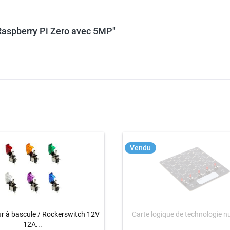
Raspberry Pi Zero avec 5MP"
Vendu
ur à bascule / Rockerswitch 12V
Carte logique de technologie 
12A...