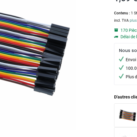
Contenu :
1 S
incl. TVA
plus
170 Pièc
Délai de 
Nous s
Envoi 
100.00
Plus 
D'autres cl