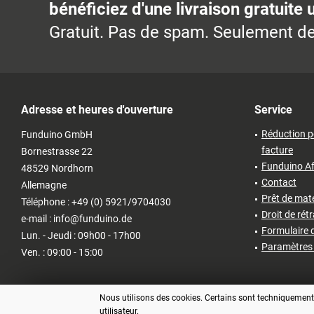
bénéficiez d'une livraison gratuite 
Gratuit. Pas de spam. Seulement de
Adresse et heures d'ouverture
Service
Réduction p
Funduino GmbH
facture
Bornestrasse 22
Funduino Af
48529 Nordhorn
Contact
Allemagne
Prêt de matér
Téléphone : +49 (0) 5921/9704030
Droit de rét
e-mail : info@funduino.de
Formulaire d
Lun. - Jeudi : 09h00 - 17h00
Paramètres 
Ven. : 09:00 - 15:00
Nous utilisons des cookies. Certains sont techniquement n
utilisateur.