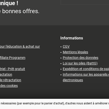
unique !
 bonnes offres.
Informations
our l'éducation & achat sur
CGV
Mentions légales
filiate Programm
Protection des données
Loi sur les piles (BattG)
iel - Prêt gratuit
Expédition et conditions de pa
ractation
Informations sur les appareils 
e rétractation
électroniques
des cookies
écessaires (par exemple pour le panier d'achat), d'autres nous aident à améliorer no