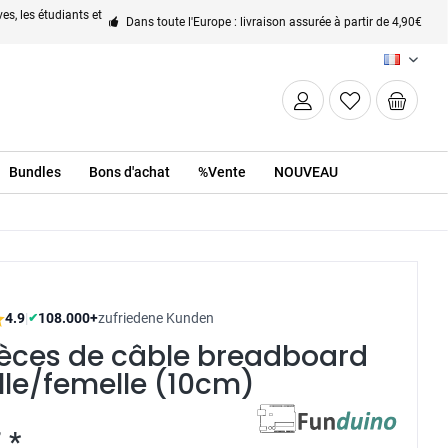
es, les étudiants et
Dans toute l'Europe : livraison assurée à partir de 4,90€
FR
Bundles
Bons d'achat
%Vente
NOUVEAU
4.9
|
108.000+
zufriedene Kunden
✔
ièces de câble breadboard
lle/femelle (10cm)
 *