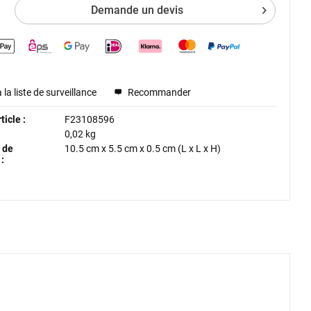
Demande un devis
 la liste de surveillance
Recommander
icle :
F23108596
0,02 kg
 de
10.5 cm
x
5.5 cm
x
0.5 cm
(L x L x H)
: