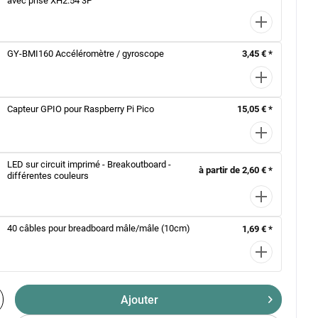
avec prise XH2.54 3P
GY-BMI160 Accéléromètre / gyroscope
3,45 € *
Capteur GPIO pour Raspberry Pi Pico
15,05 € *
LED sur circuit imprimé - Breakoutboard -
à partir de 2,60 € *
différentes couleurs
40 câbles pour breadboard mâle/mâle (10cm)
1,69 € *
Ajouter