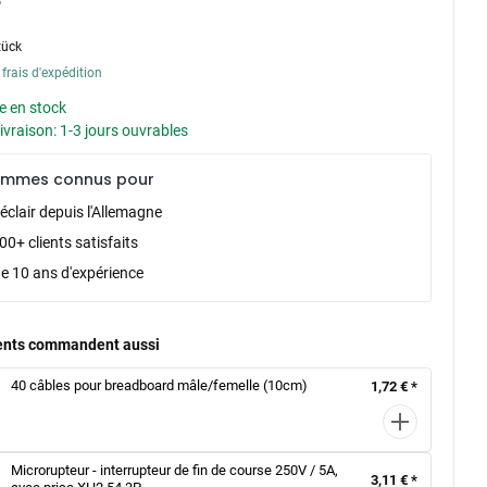
tück
 frais d'expédition
e en stock
livraison: 1-3 jours ouvrables
ommes connus pour
éclair depuis l'Allemagne
0+ clients satisfaits
de 10 ans d'expérience
ients commandent aussi
40 câbles pour breadboard mâle/femelle (10cm)
1,72 € *
Microrupteur - interrupteur de fin de course 250V / 5A,
3,11 € *