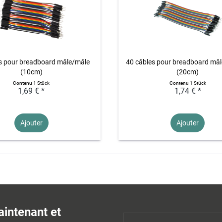
s pour breadboard mâle/mâle
40 câbles pour breadboard mâl
(10cm)
(20cm)
Contenu
1 Stück
Contenu
1 Stück
1,69 € *
1,74 € *
Ajouter
Ajouter
aintenant et