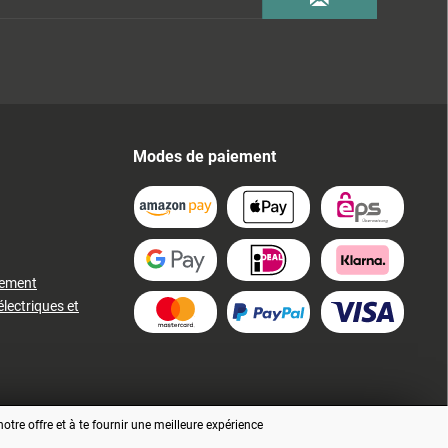
Modes de paiement
iement
électriques et
tre offre et à te fournir une meilleure expérience