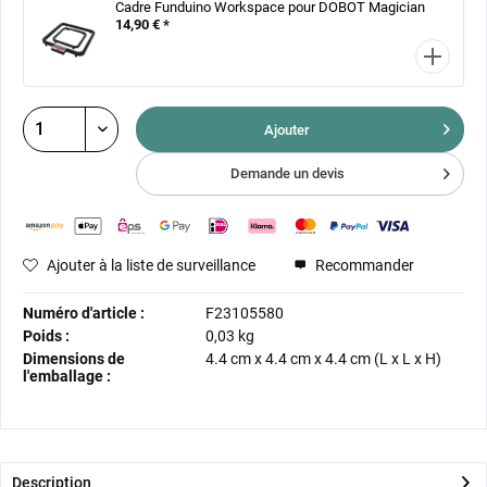
Cadre Funduino Workspace pour DOBOT Magician
14,90 € *
Ajouter
Demande un devis
Ajouter à la liste de surveillance
Recommander
Numéro d'article :
F23105580
Poids :
0,03 kg
Dimensions de
4.4 cm
x
4.4 cm
x
4.4 cm
(L x L x H)
l'emballage :
Description