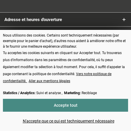
Adresse et heures d'ouverture
Service
Nous utilisons des cookies. Certains sont techniquement nécessaires (par
exemple pour le panier d'achat), d'autres nous aident à améliorer notre offre et
à te fournir une meilleure expérience utilisateur.
Informations
Tu acceptes les cookies suivants en cliquant sur Accepter tout. Tu trouveras
plus d'informations dans les paramètres de confidentialité, où tu peux
Modes de paiement
également modifier ta sélection à tout moment. Pour cela, il suffit d'appeler la
page contenant la politique de confidentialité.
Vers notre politique de
confidentialité.
Aller aux mentions légales
Statistics / Analytics:
Suivi et analyse ,
Marketing:
Reciblage
Vertrag widerrufen
Accepte tout
* Tous les prix s'entendent TVA comprise, plus les frais d'
expédition
et
éventuellement les frais de contre-remboursement, sauf indication contraire
N'accepte que ce qui est techniquement nécessaire
Made with ❤️ by Funduino | © 2014 - 2026