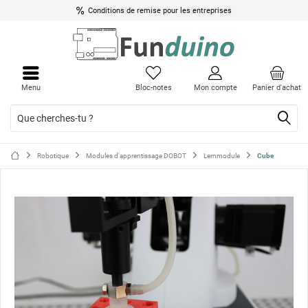
Conditions de remise pour les entreprises
Ferme
Ferme
le
le
Menu
Bloc-notes
Mon compte
Panier d'achat
menu
menu
Robotique
Modules d'apprentissage DOBOT
Lernmodule
Cube