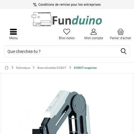
Conditions de remise pour les entreprises
Ferme
Ferme
le
le
Menu
Bloc-notes
Mon compte
Panier d'achat
menu
menu
Robotique
Bras robotisés DOBOT
DOBOT magicien