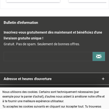
Support de calibrage
x
x
Kit de préhension (préhenseur
x
x
pneumatique)
Bulletin d'information
Kit de préhension par aspiration
x
x
(pompe à vide incluse)
Inscrivez-vous gratuitement dès maintenant et bénéficiez d'une
kit d'impression 3D (incl.
livraison gratuite unique !
extrudeuse, hotend, plateau
x
x
d'impression et filament)
Gratuit. Pas de spam. Seulement de bonnes offres.
Kit porte-stylo
x
x
Module et câble Bluetooth
x
Module WiFi
x
Gamepad y compris module
x
USB ("joystick")
Adresse et heures d'ouverture
Service
Nous utilisons des cookies. Certains sont techniquement nécessaires (par
exemple pour le panier d'achat), d'autres nous aident à améliorer notre offre et
à te fournir une meilleure expérience utilisateur.
Informations
Tu acceptes les cookies suivants en cliquant sur Accepter tout. Tu trouveras