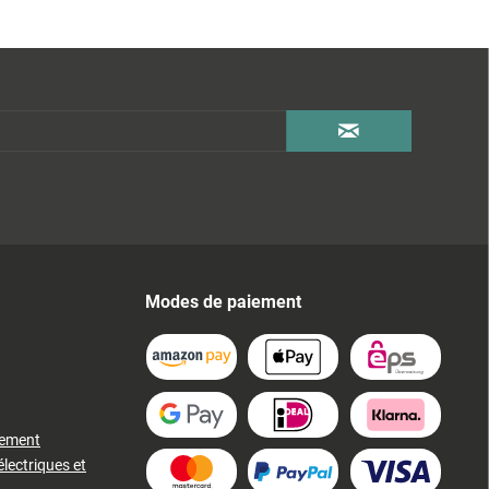
Modes de paiement
iement
électriques et