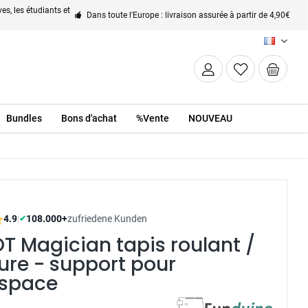
es, les étudiants et
Dans toute l'Europe : livraison assurée à partir de 4,90€
FR
Bundles
Bons d'achat
%Vente
NOUVEAU
4.9
|
108.000+
zufriedene Kunden
✔
 Magician tapis roulant /
ure - support pour
space