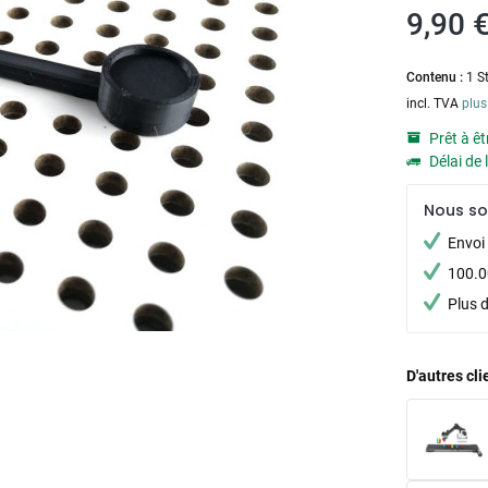
9,90 €
Contenu :
1 S
incl. TVA
plus
Prêt à êt
Délai de 
Nous s
Envoi 
100.00
Plus 
D'autres cl