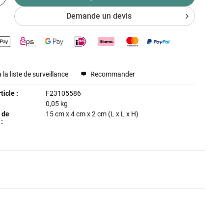
Demande un devis
 la liste de surveillance
Recommander
icle :
F23105586
0,05 kg
 de
15 cm
x
4 cm
x
2 cm
(L x L x H)
: