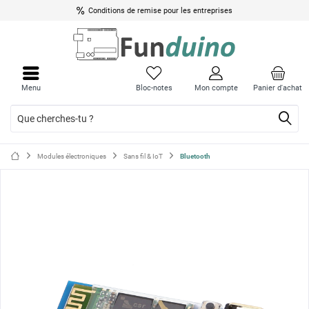
Conditions de remise pour les entreprises
Ferme
Ferme
le
le
Menu
Bloc-notes
Mon compte
Panier d'achat
menu
menu
Modules électroniques
Sans fil & IoT
Bluetooth