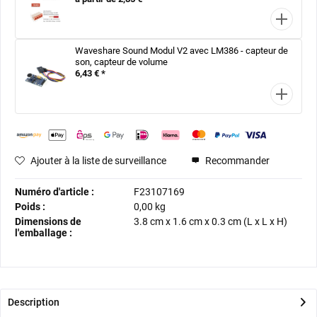
Waveshare Sound Modul V2 avec LM386 - capteur de
son, capteur de volume
6,43 € *
Ajouter à la liste de surveillance
Recommander
Numéro d'article :
F23107169
Poids :
0,00 kg
Dimensions de
3.8 cm
x
1.6 cm
x
0.3 cm
(L x L x H)
l'emballage :
Description