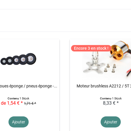
Encore 3 en stock !
oues éponge / pneus éponge -...
Moteur brushless A2212 / 5T
Contenu
1 Stück
Contenu
1 Stück
de 1,54 € *
8,33 € *
1,71 € *
Ajouter
Ajouter