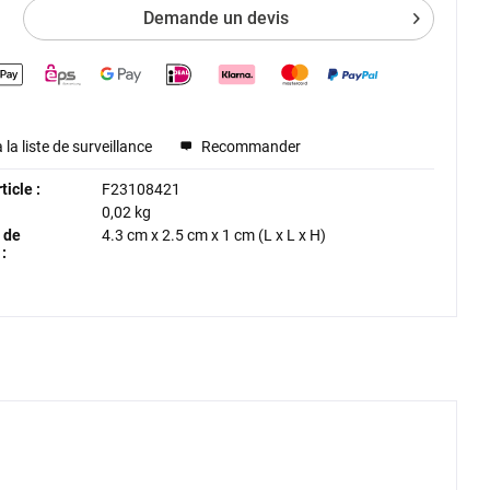
Demande un devis
 la liste de surveillance
Recommander
icle :
F23108421
0,02 kg
 de
4.3 cm
x
2.5 cm
x
1 cm
(L x L x H)
: