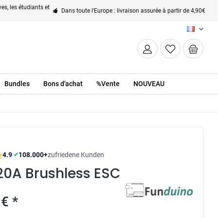
es, les étudiants et
Dans toute l'Europe : livraison assurée à partir de 4,90€
FR
Bundles
Bons d'achat
%Vente
NOUVEAU
4.9
|
108.000+
zufriedene Kunden
✔
20A Brushless ESC
€ *