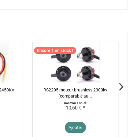
Encore 1 en stock !
 2450KV
RS2205 moteur brushless 2300kv
(comparable au...
Contenu
1 Stück
10,60 € *
Ajouter