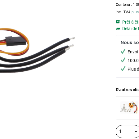
Contenu :
1 S
incl. TVA
plus
Prêt à êt
Délai de 
Nous s
Envoi 
100.00
Plus 
D'autres cl