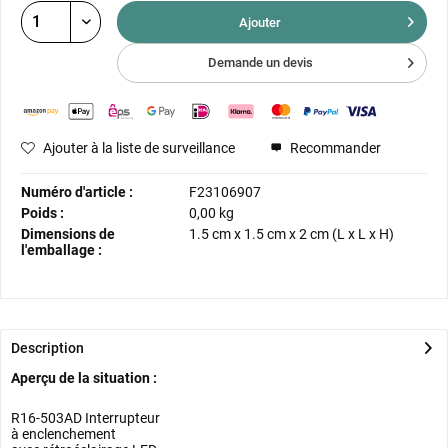
Ajouter
Demande un devis
Ajouter à la liste de surveillance
Recommander
Numéro d'article :
F23106907
Poids :
0,00 kg
Dimensions de
1.5 cm
x
1.5 cm
x
2 cm
(L x L x H)
l'emballage :
Description
Aperçu de la situation :
R16-503AD Interrupteur
à enclenchement