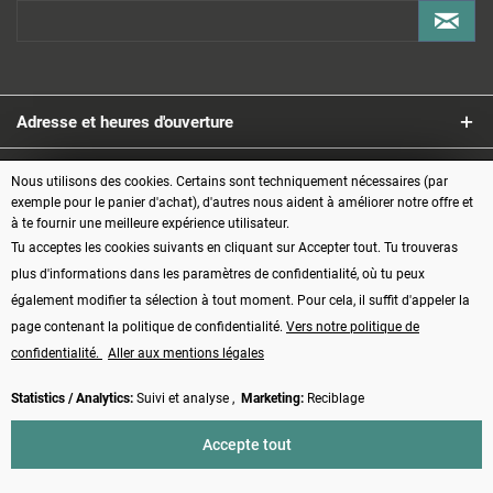
Adresse et heures d'ouverture
Service
Nous utilisons des cookies. Certains sont techniquement nécessaires (par
exemple pour le panier d'achat), d'autres nous aident à améliorer notre offre et
à te fournir une meilleure expérience utilisateur.
Informations
Tu acceptes les cookies suivants en cliquant sur Accepter tout. Tu trouveras
plus d'informations dans les paramètres de confidentialité, où tu peux
Modes de paiement
également modifier ta sélection à tout moment. Pour cela, il suffit d'appeler la
page contenant la politique de confidentialité.
Vers notre politique de
confidentialité.
Aller aux mentions légales
Statistics / Analytics:
Suivi et analyse ,
Marketing:
Reciblage
Vertrag widerrufen
Accepte tout
* Tous les prix s'entendent TVA comprise, plus les frais d'
expédition
et