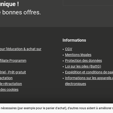
unique !
 bonnes offres.
Informations
our l'éducation & achat sur
CGV
Mentions légales
filiate Programm
Protection des données
Loi sur les piles (BattG)
iel - Prêt gratuit
Expédition et conditions de pa
ractation
Informations sur les appareils 
e rétractation
électroniques
des cookies
écessaires (par exemple pour le panier d'achat), d'autres nous aident à améliorer no