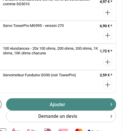
4,97 € *
comme SG5010
Servo TowerPro MG995 - version 270
6,90 € *
100 résistances - 20x 100 ohms, 200 ohms, 330 ohms, 1K
1,72 € *
ohms, 10K ohms chacune
Servomoteur Funduino SG90 (voir TowerPro)
2,59 € *
Ajouter
Demande un devis