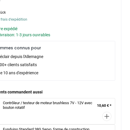
tück
 frais d'expédition
re expédié
livraison: 1-3 jours ouvrables
ommes connus pour
éclair depuis l'Allemagne
0+ clients satisfaits
de 10 ans d'expérience
ients commandent aussi
Contrôleur / testeur de moteur brushless 7V - 12V avec
10,60 € *
bouton rotatif
Funduino Standard 38G Servo, forme de construction