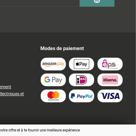
Modes de paiement
iement
électriques et
tre offre et à te fournir une meilleure expérience