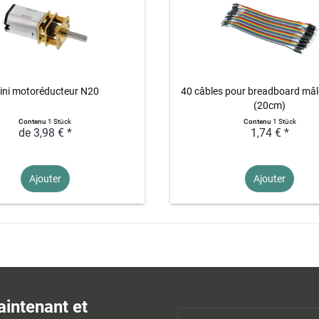
ini motoréducteur N20
40 câbles pour breadboard mâl
(20cm)
Contenu
1 Stück
Contenu
1 Stück
de 3,98 € *
1,74 € *
Ajouter
Ajouter
aintenant et