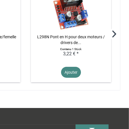
e/femelle
L298N Pont en H pour deux moteurs /
drivers de...
Contenu
1 Stück
3,22 € *
Ajouter