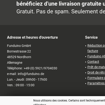
bénéficiez d'une livraison gratuite 
Gratuit. Pas de spam. Seulement de
Adresse et heures d'ouverture
Service
Réduction p
Funduino GmbH
facture
Bornestrasse 22
Funduino Af
48529 Nordhorn
Contact
Allemagne
Prêt de matér
Téléphone : +49 (0) 5921/9704030
Droit de rét
e-mail : info@funduino.de
Formulaire d
Lun. - Jeudi : 09h00 - 17h00
Paramètres 
Ven. : 09:00 - 15:00
Nous utilisons des cookies. Certains sont techniquement n