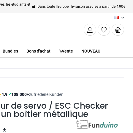
es, les étudiants et
Dans toute l'Europe : livraison assurée à partir de 4,90€
FR
Bundles
Bons d'achat
%Vente
NOUVEAU
4.9
|
108.000+
zufriedene Kunden
✔
ur de servo / ESC Checker
un boîtier métallique
 *