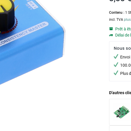
Contenu :
1 S
incl. TVA
plus
Prêt à êt
Délai de 
Nous s
Envoi 
100.00
Plus 
D'autres cl