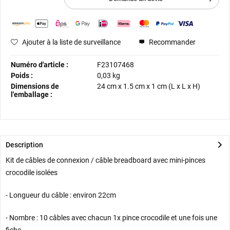
Ajouter à la liste de surveillance
Recommander
Numéro d'article :
F23107468
Poids :
0,03 kg
Dimensions de
24 cm
x
1.5 cm
x
1 cm
(L x L x H)
l'emballage :
Description
Kit de câbles de connexion / câble breadboard avec mini-pinces
crocodile isolées
- Longueur du câble : environ 22cm
- Nombre : 10 câbles avec chacun 1x pince crocodile et une fois une