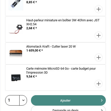
8,85 € *
Haut-parleur miniature en boîtier 3W 4Ohm avec JST
XH2.54
2,68 € *
Atomstack Kraft - Cutter laser 20 W
1 659,00 € *
Carte mémoire MicroSD 64 Go - carte budget pour
l'impression 3D
9,54 € *
Ajouter
Demande un devis