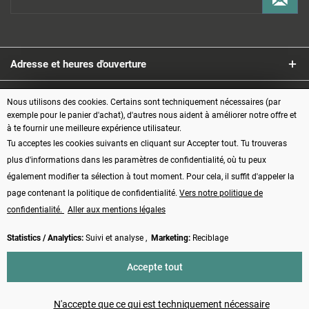
Adresse et heures d'ouverture
Service
Nous utilisons des cookies. Certains sont techniquement nécessaires (par
exemple pour le panier d'achat), d'autres nous aident à améliorer notre offre et
à te fournir une meilleure expérience utilisateur.
Informations
Tu acceptes les cookies suivants en cliquant sur Accepter tout. Tu trouveras
plus d'informations dans les paramètres de confidentialité, où tu peux
Modes de paiement
également modifier ta sélection à tout moment. Pour cela, il suffit d'appeler la
page contenant la politique de confidentialité.
Vers notre politique de
confidentialité.
Aller aux mentions légales
Statistics / Analytics:
Suivi et analyse ,
Marketing:
Reciblage
Vertrag widerrufen
Accepte tout
* Tous les prix s'entendent TVA comprise, plus les frais d'
expédition
et
éventuellement les frais de contre-remboursement, sauf indication contraire
N'accepte que ce qui est techniquement nécessaire