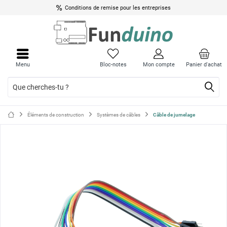
Conditions de remise pour les entreprises
Ferme
Ferme
le
le
Menu
Bloc-notes
Mon compte
Panier d'achat
menu
menu
Éléments de construction
Systèmes de câbles
Câble de jumelage