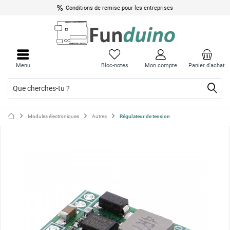
Conditions de remise pour les entreprises
Ferme
Ferme
le
le
Menu
Bloc-notes
Mon compte
Panier d'achat
menu
menu
Modules électroniques
Autres
Régulateur de tension