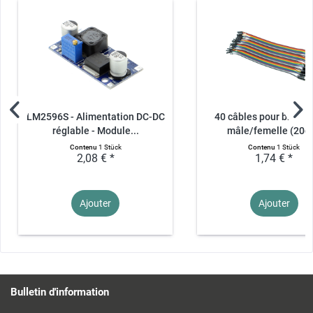
LM2596S - Alimentation DC-DC
40 câbles pour bread
réglable - Module...
mâle/femelle (20c
Contenu
1 Stück
Contenu
1 Stück
2,08 € *
1,74 € *
Ajouter
Ajouter
Bulletin d'information