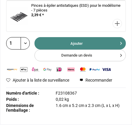
Pinces à épiler antistatiques (ESD) pour le modélisme
- 7 pièces
2,39 € *
Ajouter
Demande un devis
Ajouter à la liste de surveillance
Recommander
Numéro d'article :
F23108367
Poids :
0,02 kg
Dimensions de
1.6 cm
x
5.2 cm
x
2.3 cm
(L x L x H)
l'emballage :