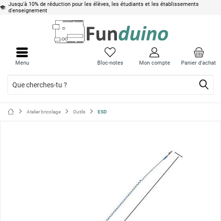
Jusqu'à 10% de réduction pour les élèves, les étudiants et les établissements
d'enseignement
Ferme
Ferme
le
le
Menu
Bloc-notes
Mon compte
Panier d'achat
menu
menu
Atelier bricolage
Outils
ESD