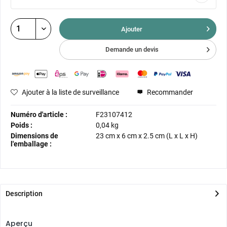
Ajouter
Demande un devis
Ajouter à la liste de surveillance
Recommander
Numéro d'article :
F23107412
Poids :
0,04 kg
Dimensions de
23 cm
x
6 cm
x
2.5 cm
(L x L x H)
l'emballage :
Description
Aperçu