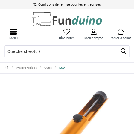
Conditions de remise pour les entreprises
Ferme
Ferme
le
le
Menu
Bloc-notes
Mon compte
Panier d'achat
menu
menu
Atelier bricolage
Outils
ESD