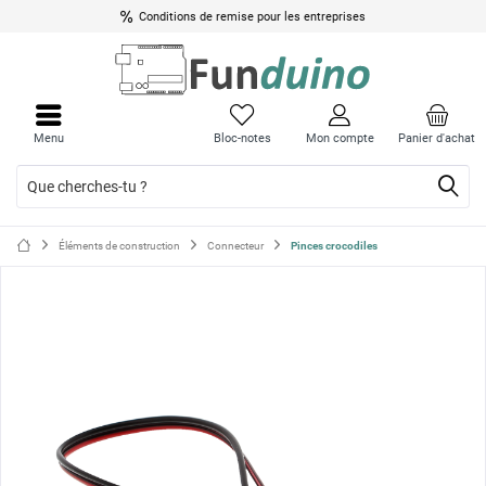
Conditions de remise pour les entreprises
Ferme
Ferme
le
le
Menu
Bloc-notes
Mon compte
Panier d'achat
menu
menu
Éléments de construction
Connecteur
Pinces crocodiles