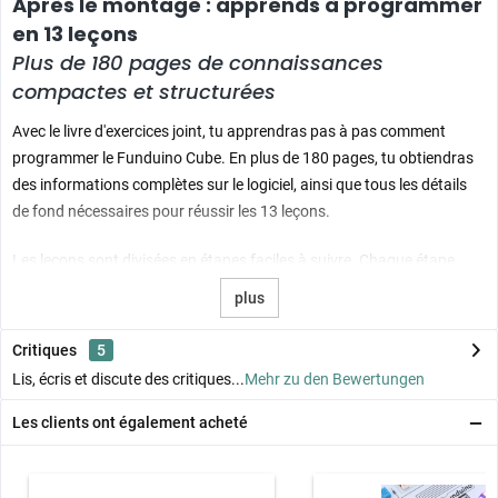
Après le montage : apprends à programmer
en 13 leçons
Plus de 180 pages de connaissances
compactes et structurées
Avec le livre d'exercices joint, tu apprendras pas à pas comment
programmer le Funduino Cube. En plus de 180 pages, tu obtiendras
des informations complètes sur le logiciel, ainsi que tous les détails
de fond nécessaires pour réussir les 13 leçons.
Les leçons sont divisées en étapes faciles à suivre. Chaque étape
terminée te rapproche un peu plus de la solution. Nous n'expliquons
plus
pas seulement quelles tâches tu dois accomplir, mais aussi pourquoi
elles sont importantes - chaque étape est ainsi compréhensible et les
Critiques
5
connaissances restent ancrées durablement.
Lis, écris et discute des critiques...
Mehr zu den Bewertungen
Pour que tu puisses garder une vue d'ensemble à tout moment, les
Les clients ont également acheté
étapes sont en outre soutenues par des illustrations claires. Les
nouveaux contenus sont mis en évidence par des couleurs afin que
tu puisses reconnaître immédiatement ce qui est important.