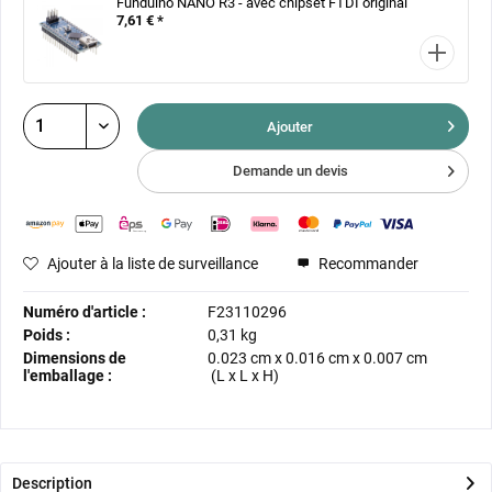
Funduino NANO R3 - avec chipset FTDI original
7,61 € *
Ajouter
Demande un devis
Ajouter à la liste de surveillance
Recommander
Numéro d'article :
F23110296
Poids :
0,31 kg
Dimensions de
0.023 cm
x
0.016 cm
x
0.007 cm
l'emballage :
(L x L x H)
Description