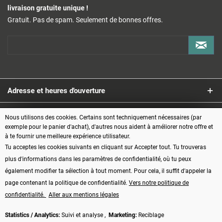
livraison gratuite unique !
Gratuit. Pas de spam. Seulement de bonnes offres.
Adresse et heures d'ouverture
Service
Nous utilisons des cookies. Certains sont techniquement nécessaires (par
exemple pour le panier d'achat), d'autres nous aident à améliorer notre offre et
à te fournir une meilleure expérience utilisateur.
Informations
Tu acceptes les cookies suivants en cliquant sur Accepter tout. Tu trouveras
plus d'informations dans les paramètres de confidentialité, où tu peux
Modes de paiement
également modifier ta sélection à tout moment. Pour cela, il suffit d'appeler la
page contenant la politique de confidentialité.
Vers notre politique de
confidentialité.
Aller aux mentions légales
Statistics / Analytics:
Suivi et analyse ,
Marketing:
Reciblage