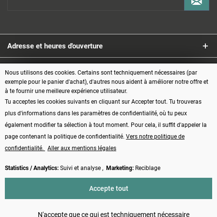
Adresse et heures d'ouverture
Service
Nous utilisons des cookies. Certains sont techniquement nécessaires (par
exemple pour le panier d'achat), d'autres nous aident à améliorer notre offre et
à te fournir une meilleure expérience utilisateur.
Informations
Tu acceptes les cookies suivants en cliquant sur Accepter tout. Tu trouveras
plus d'informations dans les paramètres de confidentialité, où tu peux
Modes de paiement
également modifier ta sélection à tout moment. Pour cela, il suffit d'appeler la
page contenant la politique de confidentialité.
Vers notre politique de
confidentialité.
Aller aux mentions légales
Statistics / Analytics:
Suivi et analyse ,
Marketing:
Reciblage
Vertrag widerrufen
Accepte tout
* Tous les prix s'entendent TVA comprise, plus les frais d'
expédition
et
éventuellement les frais de contre-remboursement, sauf indication contraire
N'accepte que ce qui est techniquement nécessaire