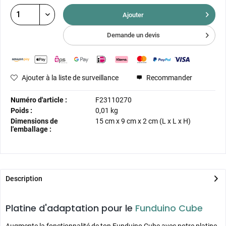
Ajouter
Demande un devis
Ajouter à la liste de surveillance
Recommander
Numéro d'article :
F23110270
Poids :
0,01 kg
Dimensions de
15 cm
x
9 cm
x
2 cm
(L x L x H)
l'emballage :
Description
Platine d'adaptation pour le
Funduino Cube