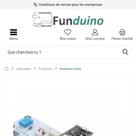
Conditions de remise pour les entreprises
Ferme
Ferme
le
le
Menu
Bloc-notes
Mon compte
Panier d'achat
menu
menu
L'éducation
Funduino
Funduino Cube