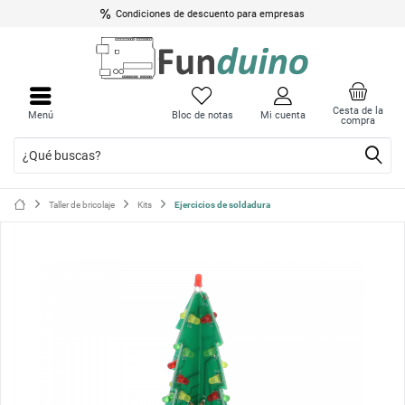
Condiciones de descuento para empresas
Cerrar
Cerrar
menú
menú
Cesta de la
Menú
Bloc de notas
Mi cuenta
compra
Taller de bricolaje
Kits
Ejercicios de soldadura