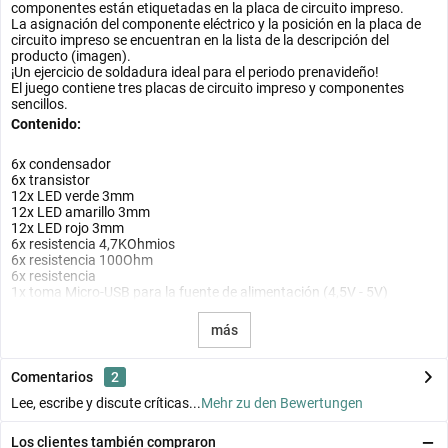
componentes están etiquetadas en la placa de circuito impreso.
La asignación del componente eléctrico y la posición en la placa de
circuito impreso se encuentran en la lista de la descripción del
producto (imagen).
¡Un ejercicio de soldadura ideal para el periodo prenavideño!
El juego contiene tres placas de circuito impreso y componentes
sencillos.
Contenido:
6x condensador
6x transistor
12x LED verde 3mm
12x LED amarillo 3mm
12x LED rojo 3mm
6x resistencia 4,7KOhmios
6x resistencia 100Ohm
6x resistencia
1x toma Micro-USB para la fuente de alimentación (4,5V - 5V)
más
Comentarios
2
Lee, escribe y discute críticas...
Mehr zu den Bewertungen
Los clientes también compraron