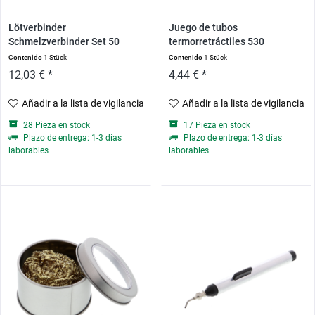
Lötverbinder
Juego de tubos
Schmelzverbinder Set 50
termorretráctiles 530
Stück, 4...
piezas,...
Contenido
1 Stück
Contenido
1 Stück
12,03 € *
4,44 € *
Añadir a la lista de vigilancia
Añadir a la lista de vigilancia
28 Pieza en stock
17 Pieza en stock
Plazo de entrega: 1-3 días
Plazo de entrega: 1-3 días
laborables
laborables