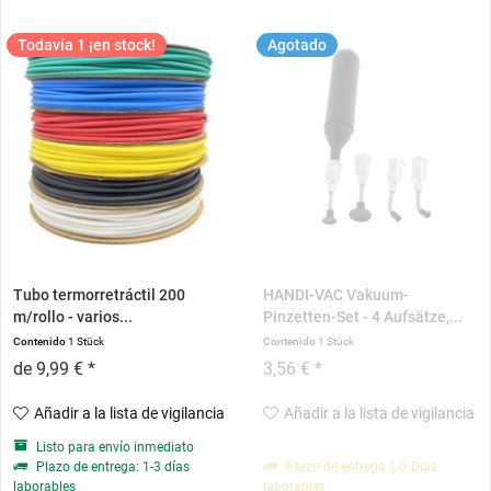
Todavía 1 ¡en stock!
Agotado
Tubo termorretráctil 200
HANDI-VAC Vakuum-
m/rollo - varios...
Pinzetten-Set - 4 Aufsätze,...
Contenido
1 Stück
Contenido
1 Stück
de 9,99 € *
3,56 € *
Añadir a la lista de vigilancia
Añadir a la lista de vigilancia
Listo para envío inmediato
Plazo de entrega: 1-3 días
Plazo de entrega 1-3 Días
laborables
laborables