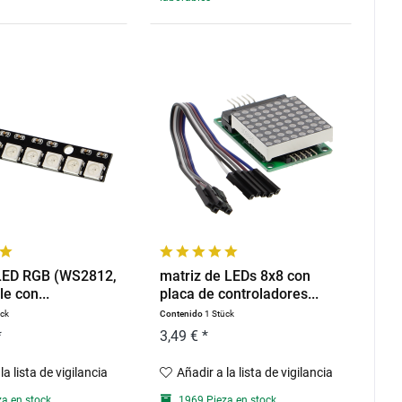
 LED RGB (WS2812,
matriz de LEDs 8x8 con
e con...
placa de controladores...
ück
Contenido
1 Stück
*
3,49 € *
la lista de vigilancia
Añadir a la lista de vigilancia
a en stock
1969 Pieza en stock