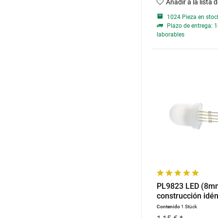
Añadir a la lista 
1024 Pieza en stoc
Plazo de entrega: 1
laborables
PL9823 LED (8mm
construcción idén
WS2812
Contenido
1 Stück