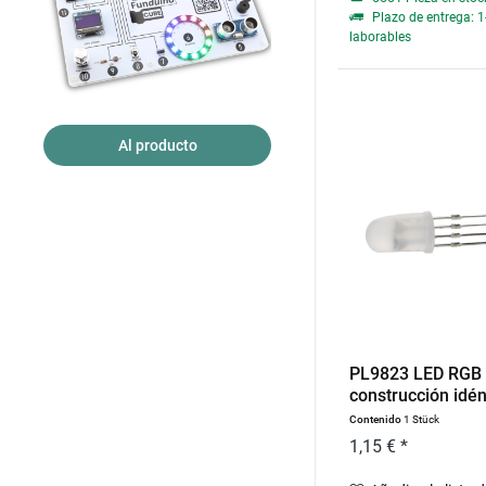
Plazo de entrega: 1
laborables
Al producto
PL9823 LED RGB 
construcción idént
Contenido
1 Stück
1,15 € *