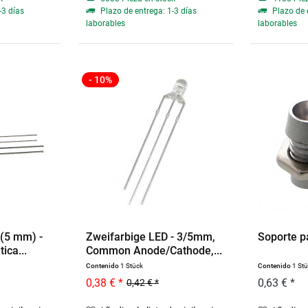
-3 días
Plazo de entrega: 1-3 días
Plazo de 
laborables
laborables
- 10%
(5 mm) -
Zweifarbige LED - 3/5mm,
Soporte p
ica...
Common Anode/Cathode,...
Contenido
1 Stück
Contenido
1 St
0,38 € *
0,63 € *
0,42 € *