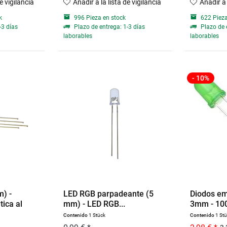
de vigilancia
Añadir a la lista de vigilancia
Añadir a 
k
996 Pieza en stock
622 Pieza
-3 días
Plazo de entrega: 1-3 días
Plazo de 
laborables
laborables
- 10%
) -
LED RGB parpadeante (5
Diodos em
tica al
mm) - LED RGB...
3mm - 100 
Contenido
1 Stück
Contenido
1 St