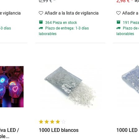
0,99 € *
2,98 € *
3,
de vigilancia
Añadir a la lista de vigilancia
Añadir a 
364 Pieza en stock
191 Pieza
-3 días
Plazo de entrega: 1-3 días
Plazo de 
laborables
laborables
va LED /
1000 LED blancos
1000 LED 
le...