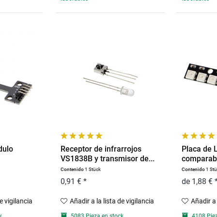
dulo
Receptor de infrarrojos
Placa de
VS1838B y transmisor de...
comparabl
Contenido
1 Stück
Contenido
1 St
0,91 € *
de 1,88 € 
de vigilancia
Añadir a la lista de vigilancia
Añadir a 
k
5083 Pieza en stock
4108 Piez