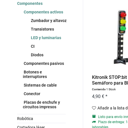
Componentes
Componentes activos
Zumbador y altavoz
Transistores
LED y luminarias
CI
Diodos
Componentes pasivos
Botones e
interruptores
Kitronik STOP:bit 
Semáforo para 
Sistemas de cable
micro:bit
Contenido
1 Stück
Conector
4,90 € *
Placas de enchufe y
circuitos impresos
Añadir a la lista 
Listo para envío in
Robótica
Plazo de entrega: 1
Cortadora láser
laborables