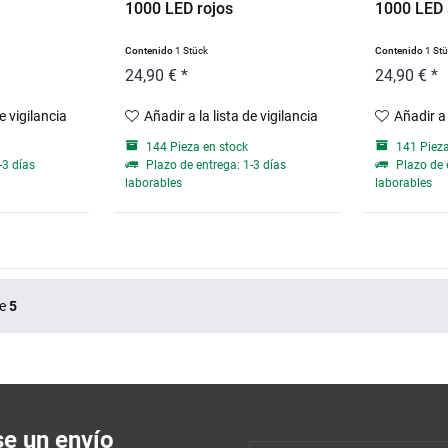
1000 LED rojos
1000 LED 
Contenido
1 Stück
Contenido
1 St
24,90 € *
24,90 € *
de vigilancia
Añadir a la lista de vigilancia
Añadir a 
144 Pieza en stock
141 Pieza
-3 días
Plazo de entrega: 1-3 días
Plazo de 
laborables
laborables
e
5
se un envío