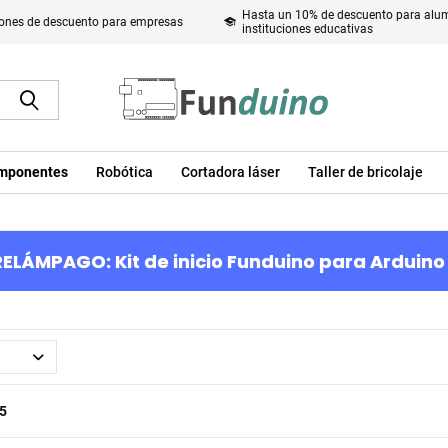
Hasta un 10% de descuento para alum
ones de descuento para empresas
instituciones educativas
mponentes
Robótica
Cortadora láser
Taller de bricolaje
ELÁMPAGO: Kit de inicio Funduino para Arduino 
5