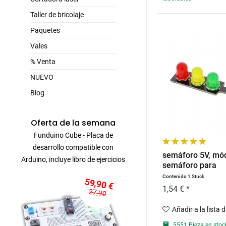
Taller de bricolaje
Paquetes
Vales
% Venta
NUEVO
Blog
Oferta de la semana
Funduino Cube - Placa de
desarrollo compatible con
semáforo 5V, mó
Arduino, incluye libro de ejercicios
semáforo para
microcontrolador
Contenido
1 Stück
59,90 €
1,54 € *
27,90
Añadir a la lista 
5551 Pieza en stoc