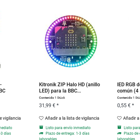
-
Kitronik ZIP Halo HD (anillo
lED RGB d
BBC
LED) para la BBC...
común (4 pa
Contenido
1 Stück
Contenido
1 St
31,99 € *
0,55 € *
de vigilancia
Añadir a la lista de vigilancia
Añadir a 
mediato
Listo para envío inmediato
Listo par
-3 días
Plazo de entrega: 1-3 días
Plazo de 
laborables
laborables