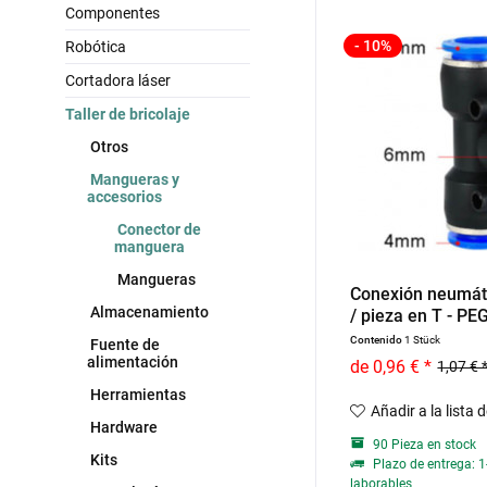
Componentes
- 10%
Robótica
Cortadora láser
Taller de bricolaje
Otros
Mangueras y
accesorios
Conector de
manguera
Mangueras
Conexión neumáti
Almacenamiento
/ pieza en T - PEG
Contenido
1 Stück
Fuente de
alimentación
de 0,96 € *
1,07 € 
Herramientas
Añadir a la lista 
Hardware
90 Pieza en stock
Kits
Plazo de entrega: 1
laborables