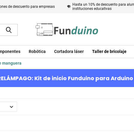
Hasta un 10% de descuento para alum
ones de descuento para empresas
instituciones educativas
mponentes
Robótica
Cortadora láser
Taller de bricolaje
e manguera
ELÁMPAGO: Kit de inicio Funduino para Arduino 