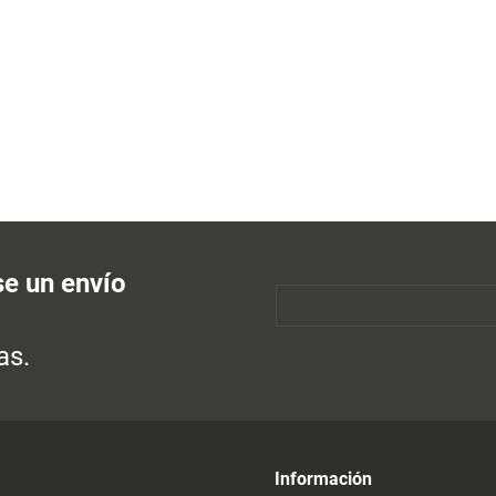
se un envío
as.
Información