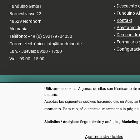
Descuento e
Funduino GmbH
Funduino Af
Bornestrasse 22
Kontakt
48529 Nordhorn
Préstamo de
Alemania
Derecho de 
Teléfono: +49 (0) 5921/9704030
Formulario 
Correo electrónico: info@funduino.de
Configuraci
Lun. - Jueves: 09:00 - 17:00
Vie. : 09:00 - 15:00
Utilizamos cookies. Algunas de ellas son técnicamente ne
usuario.
Aceptas las siguientes cookies haciendo clic en Aceptar
momento. Para ello, sólo tienes que acceder a la página 
Statistics / Analytics:
Seguimiento y análisis ,
Marketing:
* Todos los precios incl
Ajustes individuales