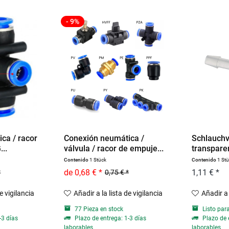
- 9%
ca / racor
Conexión neumática /
Schlauchv
...
válvula / racor de empuje...
transpare
Contenido
1 Stück
Contenido
1 St
de 0,68 € *
1,11 € *
*
0,75 € *
de vigilancia
Añadir a la lista de vigilancia
Añadir a 
77 Pieza en stock
Listo par
-3 días
Plazo de entrega: 1-3 días
Plazo de 
laborables
laborables