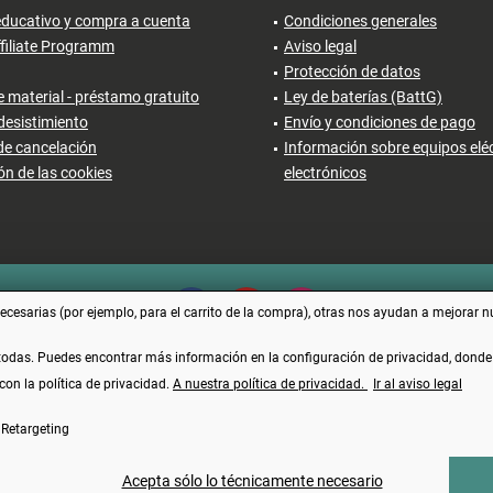
ducativo y compra a cuenta
Condiciones generales
filiate Programm
Aviso legal
Protección de datos
 material - préstamo gratuito
Ley de baterías (BattG)
desistimiento
Envío y condiciones de pago
de cancelación
Información sobre equipos eléc
ón de las cookies
electrónicos
cesarias (por ejemplo, para el carrito de la compra), otras nos ayudan a mejorar n
 todas. Puedes encontrar más información en la configuración de privacidad, dond
con la política de privacidad.
A nuestra política de privacidad.
Ir al aviso legal
Vertrag widerrufen
Retargeting
uyen el IVA más los
gastos de envío
y, posiblemente, los gastos contra reembolso, si 
Made with ❤️ by Funduino | © 2014 - 2026
Acepta sólo lo técnicamente necesario