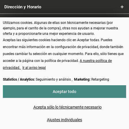
Dirección y Horario
Servicio
Utilizamos cookies. Algunas de ellas son técnicamente necesarias (por
ejemplo, para el carrito de la compra), otras nos ayudan a mejorar nuestra
oferta y a proporcionarte una mejor experiencia de usuario.
Información
Aceptas las siguientes cookies haciendo clic en Aceptar todas. Puedes
encontrar más información en la configuración de privacidad, donde también
Formas de pago
puedes cambiar tu selección en cualquier momento. Para ello, sólo tienes que
acceder a la página con la política de privacidad.
A nuestra política de
privacidad.
Ir al aviso legal
Statistics / Analytics:
Seguimiento y análisis ,
Marketing:
Retargeting
Vertrag widerrufen
Aceptar todo
* Todos los precios incluyen el IVA más los
gastos de envío
y, posiblemente,
los gastos contra reembolso, si no se indica lo contrario
Acepta sólo lo técnicamente necesario
Made with ❤️ by Funduino | © 2014 - 2026
Ajustes individuales