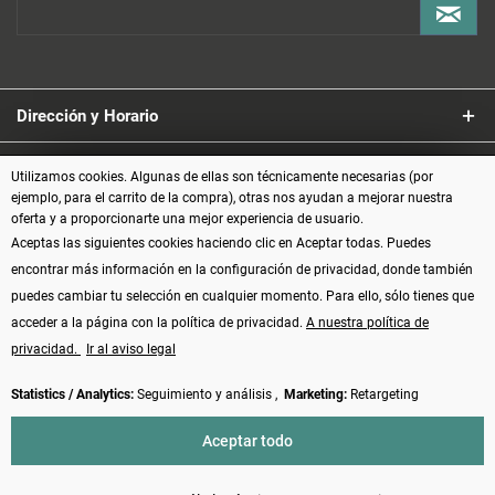
Dirección y Horario
Servicio
Utilizamos cookies. Algunas de ellas son técnicamente necesarias (por
ejemplo, para el carrito de la compra), otras nos ayudan a mejorar nuestra
oferta y a proporcionarte una mejor experiencia de usuario.
Información
Aceptas las siguientes cookies haciendo clic en Aceptar todas. Puedes
encontrar más información en la configuración de privacidad, donde también
Formas de pago
puedes cambiar tu selección en cualquier momento. Para ello, sólo tienes que
acceder a la página con la política de privacidad.
A nuestra política de
privacidad.
Ir al aviso legal
Statistics / Analytics:
Seguimiento y análisis ,
Marketing:
Retargeting
Vertrag widerrufen
Aceptar todo
* Todos los precios incluyen el IVA más los
gastos de envío
y, posiblemente,
los gastos contra reembolso, si no se indica lo contrario