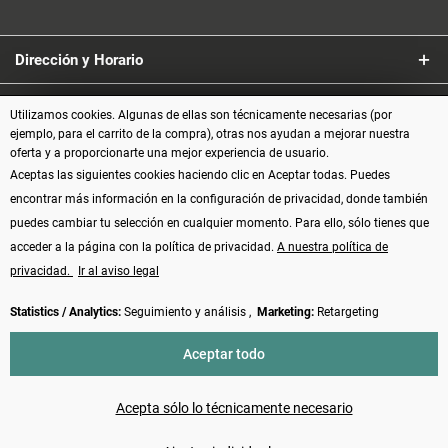
Dirección y Horario
Servicio
Utilizamos cookies. Algunas de ellas son técnicamente necesarias (por
ejemplo, para el carrito de la compra), otras nos ayudan a mejorar nuestra
oferta y a proporcionarte una mejor experiencia de usuario.
Información
Aceptas las siguientes cookies haciendo clic en Aceptar todas. Puedes
encontrar más información en la configuración de privacidad, donde también
Formas de pago
puedes cambiar tu selección en cualquier momento. Para ello, sólo tienes que
acceder a la página con la política de privacidad.
A nuestra política de
privacidad.
Ir al aviso legal
Statistics / Analytics:
Seguimiento y análisis ,
Marketing:
Retargeting
Vertrag widerrufen
Aceptar todo
* Todos los precios incluyen el IVA más los
gastos de envío
y, posiblemente,
los gastos contra reembolso, si no se indica lo contrario
Acepta sólo lo técnicamente necesario
Made with ❤️ by Funduino | © 2014 - 2026