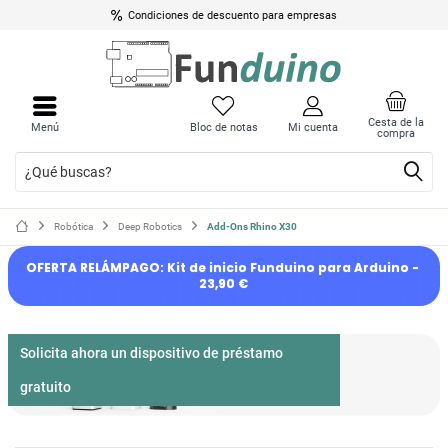
Condiciones de descuento para empresas
Cesta de la
Menú
Bloc de notas
Mi cuenta
compra
Robótica
Deep Robotics
Add-Ons Rhino X30
OFERTA RELÁMPAGO: Kit de inicio Funduino para Arduino - 
23,90 €
Solicita ahora un dispositivo de préstamo
gratuito