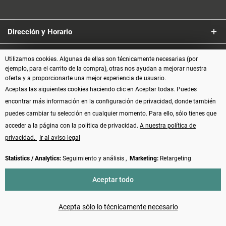
Dirección y Horario
Servicio
Utilizamos cookies. Algunas de ellas son técnicamente necesarias (por
ejemplo, para el carrito de la compra), otras nos ayudan a mejorar nuestra
oferta y a proporcionarte una mejor experiencia de usuario.
Información
Aceptas las siguientes cookies haciendo clic en Aceptar todas. Puedes
encontrar más información en la configuración de privacidad, donde también
Formas de pago
puedes cambiar tu selección en cualquier momento. Para ello, sólo tienes que
acceder a la página con la política de privacidad.
A nuestra política de
privacidad.
Ir al aviso legal
Statistics / Analytics:
Seguimiento y análisis ,
Marketing:
Retargeting
Vertrag widerrufen
Aceptar todo
* Todos los precios incluyen el IVA más los
gastos de envío
y, posiblemente,
los gastos contra reembolso, si no se indica lo contrario
Acepta sólo lo técnicamente necesario
Made with ❤️ by Funduino | © 2014 - 2026