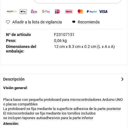
Añadir a la lista de vigilancia
Recomienda
Nº de artículo
F23107151
Peso:
0,06 kg
Dimensiones del
12 cm
x
8.3 cm
x
0.2 cm
(L x A x A)
embalaje:
Descripción
Visión general:
Placa base con pequeña protoboard para microcontroladores Arduino UNO
o placas compatibles
La protoboard se fija mediante la superficie adhesiva de la parte posterior
El microcontrolador se fija mediante los tornillos incluidos
se incluyen tapones autoadhesivos para la parte inferior
Atención: