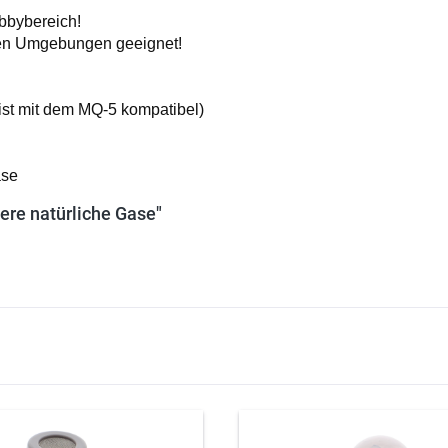
obbybereich!
ichen Umgebungen geeignet!
ist mit dem MQ-5 kompatibel)
ase
ere natürliche Gase"