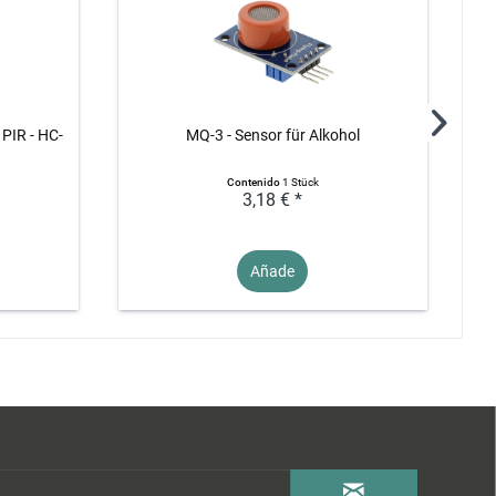
 PIR - HC-
MQ-3 - Sensor für Alkohol
10
Contenido
1 Stück
3,18 € *
Añade