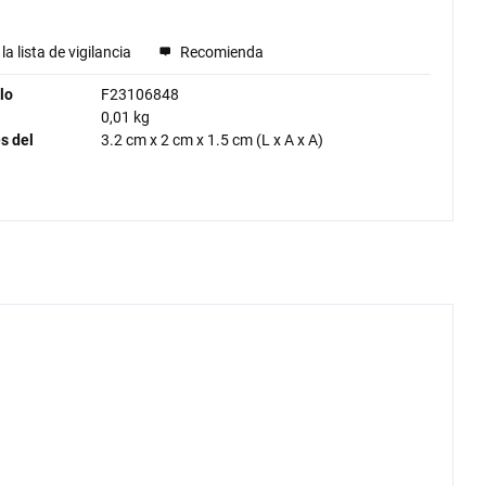
la lista de vigilancia
Recomienda
lo
F23106848
0,01 kg
s del
3.2 cm
x
2 cm
x
1.5 cm
(L x A x A)