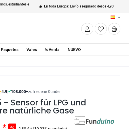
nos, estudiantes e
En toda Europa: Envío asegurado desde 4,90
ES
Paquetes
Vales
% Venta
NUEVO
4.9
|
108.000+
zufriedene Kunden
✔
- Sensor für LPG und
re natürliche Gase
 *
2,89 € *
(10,03% guardado)