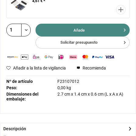
4,61 € *
Añade
Solicitar presupuesto
Añadir a la lista de vigilancia
Recomienda
Nº de artículo
F23107012
Peso:
0,00 kg
Dimensiones del
2.7 cm
x
1.4 cm
x
0.6 cm
(L x A x A)
embalaje:
Descripción