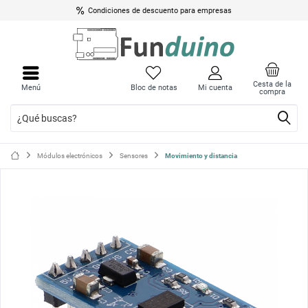
Condiciones de descuento para empresas
Cerrar
Cerrar
menú
menú
Cesta de la
Menú
Bloc de notas
Mi cuenta
compra
Módulos electrónicos
Sensores
Movimiento y distancia