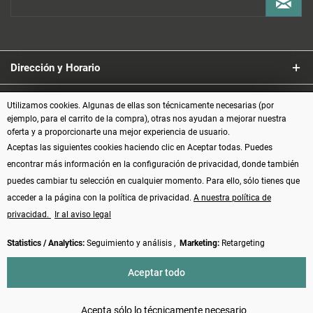
Dirección y Horario
Servicio
Utilizamos cookies. Algunas de ellas son técnicamente necesarias (por
ejemplo, para el carrito de la compra), otras nos ayudan a mejorar nuestra
oferta y a proporcionarte una mejor experiencia de usuario.
Información
Aceptas las siguientes cookies haciendo clic en Aceptar todas. Puedes
encontrar más información en la configuración de privacidad, donde también
Formas de pago
puedes cambiar tu selección en cualquier momento. Para ello, sólo tienes que
acceder a la página con la política de privacidad.
A nuestra política de
privacidad.
Ir al aviso legal
Statistics / Analytics:
Seguimiento y análisis ,
Marketing:
Retargeting
Vertrag widerrufen
Aceptar todo
* Todos los precios incluyen el IVA más los
gastos de envío
y, posiblemente,
los gastos contra reembolso, si no se indica lo contrario
Acepta sólo lo técnicamente necesario