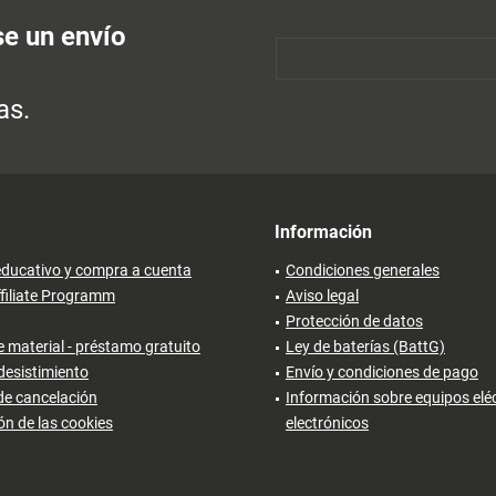
se un envío
as.
Información
ducativo y compra a cuenta
Condiciones generales
filiate Programm
Aviso legal
Protección de datos
 material - préstamo gratuito
Ley de baterías (BattG)
desistimiento
Envío y condiciones de pago
de cancelación
Información sobre equipos eléc
ón de las cookies
electrónicos