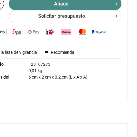
Añade
Solicitar presupuesto
la lista de vigilancia
Recomienda
lo
F23107273
0,01 kg
s del
6 cm
x
2 cm
x
0.2 cm
(L x A x A)