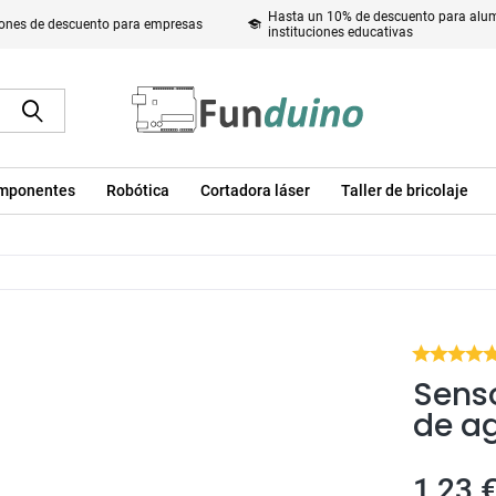
Hasta un 10% de descuento para alum
ones de descuento para empresas
instituciones educativas
mponentes
Robótica
Cortadora láser
Taller de bricolaje
Senso
de a
1,23 €