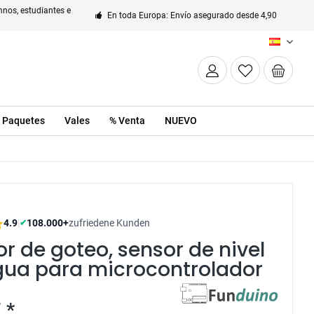
nos, estudiantes e
En toda Europa: Envío asegurado desde 4,90
ES
Paquetes
Vales
% Venta
NUEVO
4.9
|
108.000+
zufriedene Kunden
✔
r de goteo, sensor de nivel
gua para microcontrolador
 *