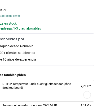
Stück
gastos de envío
za en stock
entrega: 1-3 días laborables
conocidos por
 rápido desde Alemania
00+ clientes satisfechos
e 10 años de experiencia
tes también piden
DHT22 Temperatur- und Feuchtigkeitssensor (ohne
7,75 € *
Breakoutboard)
Sensor de humedad con toma XH2.54 3P
3,18 € *