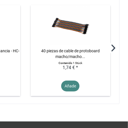
tancia - HC-
40 piezas de cable de protoboard
macho/macho...
Contenido
1 Stück
1,74 € *
Añade