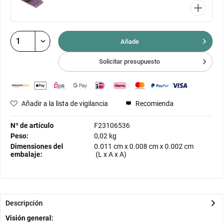
Añade
Solicitar presupuesto
Añadir a la lista de vigilancia
Recomienda
Nº de artículo
F23106536
Peso:
0,02 kg
Dimensiones del
0.011 cm
x
0.008 cm
x
0.002 cm
embalaje:
(L x A x A)
Descripción
Visión general: