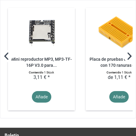
Mini reproductor MP3, MP3-TF-
Placa de pruebas en mi
16P V3.0 para...
con 170 ranuras -..
Contenido
1 Stück
Contenido
1 Stück
3,11 € *
de 1,11 € *
Añade
Añade
Boletín