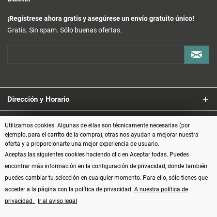
¡Regístrese ahora gratis y asegúrese un envío gratuito único!
Gratis. Sin spam. Sólo buenas ofertas.
Dirección y Horario
Servicio
Utilizamos cookies. Algunas de ellas son técnicamente necesarias (por
ejemplo, para el carrito de la compra), otras nos ayudan a mejorar nuestra
oferta y a proporcionarte una mejor experiencia de usuario.
Información
Aceptas las siguientes cookies haciendo clic en Aceptar todas. Puedes
encontrar más información en la configuración de privacidad, donde también
Formas de pago
puedes cambiar tu selección en cualquier momento. Para ello, sólo tienes que
acceder a la página con la política de privacidad.
A nuestra política de
privacidad.
Ir al aviso legal