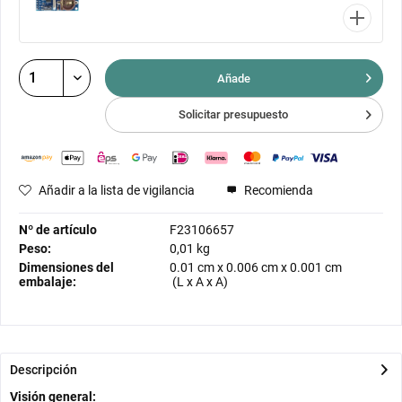
Añade
Solicitar presupuesto
Añadir a la lista de vigilancia
Recomienda
Nº de artículo
F23106657
Peso:
0,01 kg
Dimensiones del
0.01 cm
x
0.006 cm
x
0.001 cm
embalaje:
(L x A x A)
Descripción
Visión general: