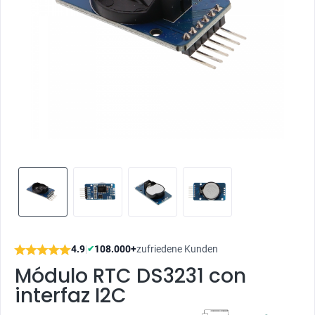
4.9
|
108.000+
zufriedene Kunden
✔
Módulo RTC DS3231 con
interfaz I2C