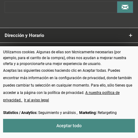
Dirección y Horario
Servicio
Utilizamos cookies. Algunas de ellas son técnicamente necesarias (por
ejemplo, para el carrito de la compra), otras nos ayudan a mejorar nuestra
oferta y a proporcionarte una mejor experiencia de usuario.
Información
Aceptas las siguientes cookies haciendo clic en Aceptar todas. Puedes
encontrar más información en la configuración de privacidad, donde también
Formas de pago
puedes cambiar tu selección en cualquier momento. Para ello, sólo tienes que
acceder a la página con la política de privacidad.
A nuestra política de
privacidad.
Ir al aviso legal
Statistics / Analytics:
Seguimiento y análisis ,
Marketing:
Retargeting
Vertrag widerrufen
Aceptar todo
* Todos los precios incluyen el IVA más los
gastos de envío
y, posiblemente,