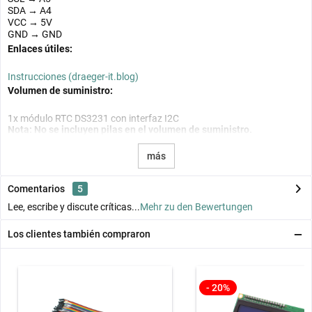
SDA → A4
VCC → 5V
GND → GND
Enlaces útiles:
Instrucciones (draeger-it.blog)
Volumen de suministro:
1x módulo RTC DS3231 con interfaz I2C
Nota: No se incluyen pilas en el volumen de suministro.
más
Comentarios
5
Lee, escribe y discute críticas...
Mehr zu den Bewertungen
Los clientes también compraron
- 20%