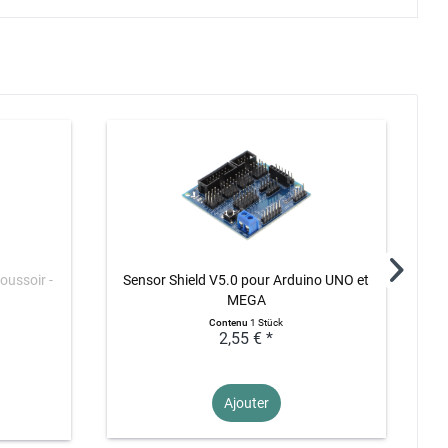
V
ussoir -
Sensor Shield V5.0 pour Arduino UNO et
MEGA
Contenu
1 Stück
2,55 € *
Ajouter