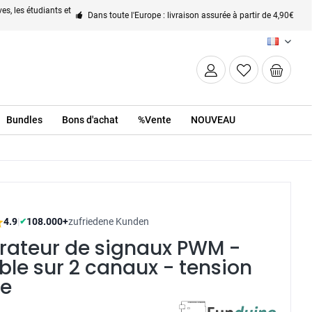
es, les étudiants et
Dans toute l'Europe : livraison assurée à partir de 4,90€
FR
Bundles
Bons d'achat
%Vente
NOUVEAU
4.9
|
108.000+
zufriedene Kunden
✔
rateur de signaux PWM -
ble sur 2 canaux - tension
ée