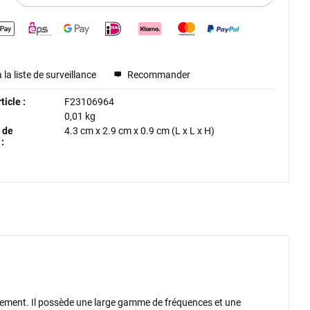
 la liste de surveillance
Recommander
icle :
F23106964
0,01 kg
 de
4.3 cm
x
2.9 cm
x
0.9 cm
(L x L x H)
:
ivement. Il possède une large gamme de fréquences et une