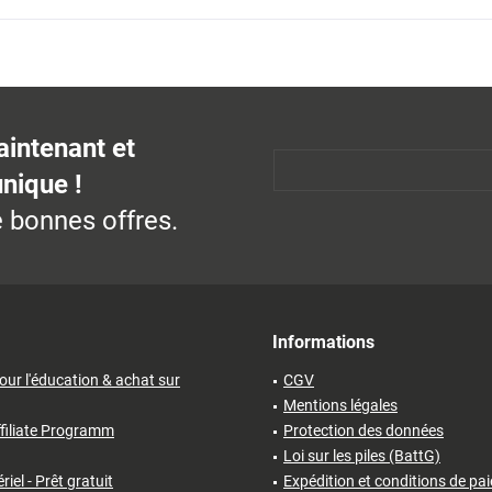
aintenant et
unique !
 bonnes offres.
Informations
our l'éducation & achat sur
CGV
Mentions légales
filiate Programm
Protection des données
Loi sur les piles (BattG)
iel - Prêt gratuit
Expédition et conditions de pa