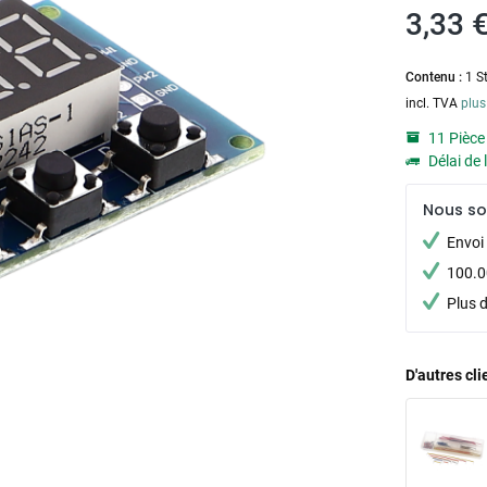
3,33 €
Contenu :
1 S
incl. TVA
plus
11 Pièce
Délai de 
Nous s
Envoi 
100.00
Plus 
D'autres cl