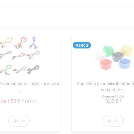
Vendu
les breadboard - m/m, m/w, w/w
Capuchon pour microbouton-po
-...
compatible...
Contenu
1 Stück
de 1,50 € *
0,30 € *
1,67 € *
Ajouter
Ajouter