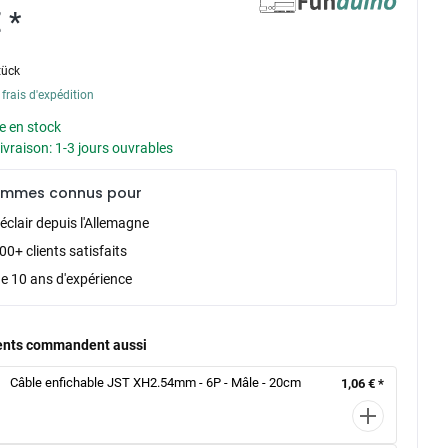
 *
tück
 frais d'expédition
e en stock
livraison: 1-3 jours ouvrables
ommes connus pour
éclair depuis l'Allemagne
0+ clients satisfaits
de 10 ans d'expérience
ients commandent aussi
Câble enfichable JST XH2.54mm - 6P - Mâle - 20cm
1,06 € *