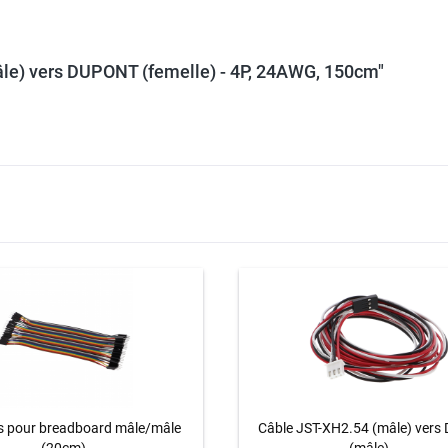
le) vers DUPONT (femelle) - 4P, 24AWG, 150cm"
s pour breadboard mâle/mâle
Câble JST-XH2.54 (mâle) ver
(20cm)
(mâle) -...