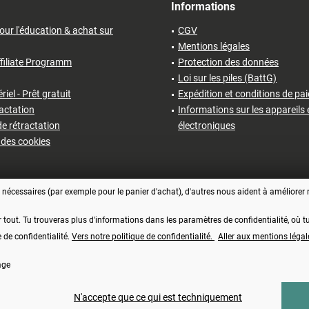
Informations
our l'éducation & achat sur
CGV
Mentions légales
filiate Programm
Protection des données
Loi sur les piles (BattG)
iel - Prêt gratuit
Expédition et conditions de pa
ractation
Informations sur les appareils 
e rétractation
électroniques
des cookies
écessaires (par exemple pour le panier d'achat), d'autres nous aident à améliorer no
r tout. Tu trouveras plus d'informations dans les paramètres de confidentialité, où
e de confidentialité.
Vers notre politique de confidentialité.
Aller aux mentions légal
age
Vertrag widerrufen
comprise, plus les frais d'
expédition
et éventuellement les frais de contre-rembourse
N'accepte que ce qui est techniquement