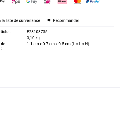
 la liste de surveillance
Recommander
icle :
F23108735
0,10 kg
 de
1.1 cm
x
0.7 cm
x
0.5 cm
(L x L x H)
: