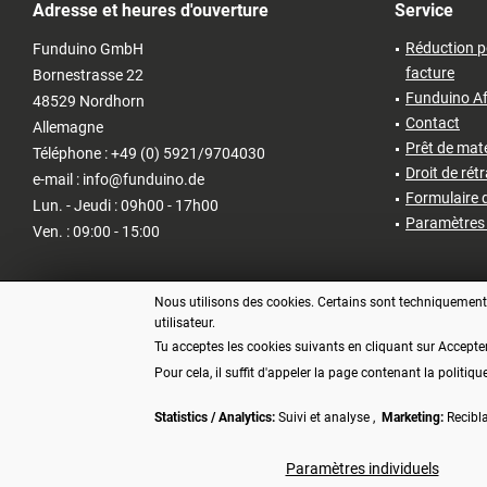
Adresse et heures d'ouverture
Service
Réduction p
Funduino GmbH
facture
Bornestrasse 22
Funduino Af
48529 Nordhorn
Contact
Allemagne
Prêt de matér
Téléphone : +49 (0) 5921/9704030
Droit de rét
e-mail : info@funduino.de
Formulaire d
Lun. - Jeudi : 09h00 - 17h00
Paramètres 
Ven. : 09:00 - 15:00
Nous utilisons des cookies. Certains sont techniquement n
utilisateur.
Tu acceptes les cookies suivants en cliquant sur Accepte
Pour cela, il suffit d'appeler la page contenant la politiqu
Statistics / Analytics:
Suivi et analyse ,
Marketing:
Recibl
* Tous les prix s'entendent TVA 
Paramètres individuels