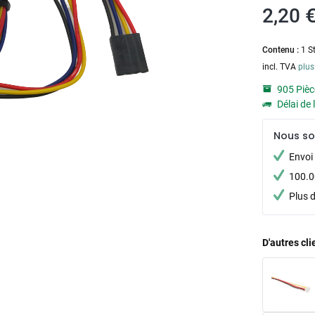
2,20 €
Contenu :
1 S
incl. TVA
plus
905 Pièc
Délai de 
Nous s
Envoi 
100.00
Plus 
D'autres cl