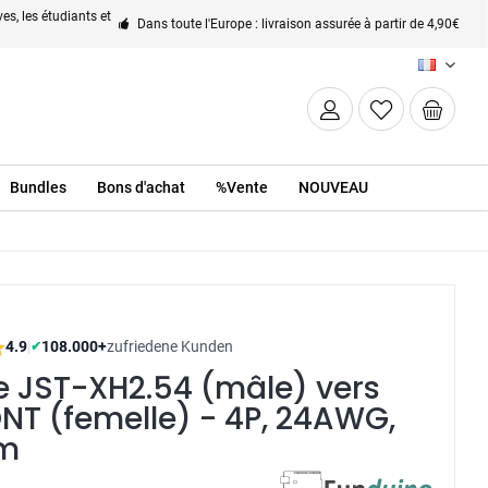
es, les étudiants et
Dans toute l'Europe : livraison assurée à partir de 4,90€
FR
Bundles
Bons d'achat
%Vente
NOUVEAU
4.9
|
108.000+
zufriedene Kunden
✔
e JST-XH2.54 (mâle) vers
NT (femelle) - 4P, 24AWG,
m