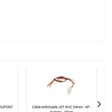
s DUPONT
Câble enfichable JST XH2.54mm - 4P -
10x 
Femme - 20cm