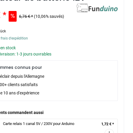
 *
6,76 € *
(10,06% sauvés)
tück
 frais d'expédition
 en stock
livraison: 1-3 jours ouvrables
ommes connus pour
éclair depuis l'Allemagne
0+ clients satisfaits
de 10 ans d'expérience
ients commandent aussi
Carte relais 1 canal 5V / 230V pour Arduino
1,72 € *