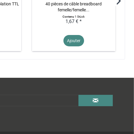
lation TTL
40 pièces de câble breadboard
femelle/femelle...
Contenu
1 Stück
1,67 € *
Ajouter