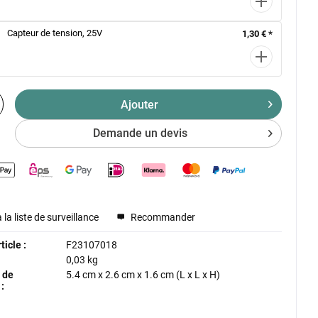
Capteur de tension, 25V
1,30 € *
Ajouter
Demande un devis
 la liste de surveillance
Recommander
icle :
F23107018
0,03 kg
 de
5.4 cm
x
2.6 cm
x
1.6 cm
(L x L x H)
: