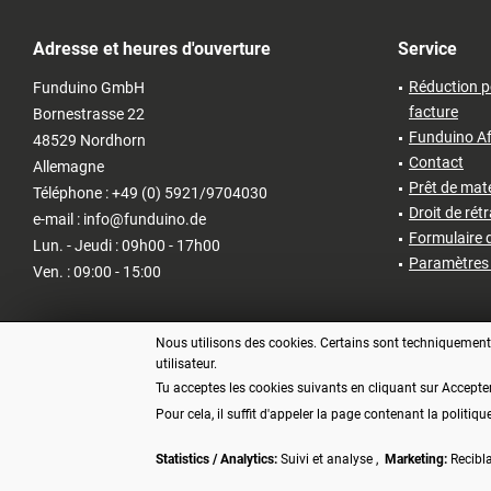
Adresse et heures d'ouverture
Service
Réduction p
Funduino GmbH
facture
Bornestrasse 22
Funduino Af
48529 Nordhorn
Contact
Allemagne
Prêt de matér
Téléphone : +49 (0) 5921/9704030
Droit de rét
e-mail : info@funduino.de
Formulaire d
Lun. - Jeudi : 09h00 - 17h00
Paramètres 
Ven. : 09:00 - 15:00
Nous utilisons des cookies. Certains sont techniquement n
utilisateur.
Tu acceptes les cookies suivants en cliquant sur Accepte
Pour cela, il suffit d'appeler la page contenant la politiqu
Statistics / Analytics:
Suivi et analyse ,
Marketing:
Recibl