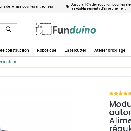
Jusqu'à 10% de réduction pour les élèv
ons de remise pour les entreprises
les établissements d'enseignement
de construction
Robotique
Lasercutter
Atelier bricolage
errupteur
Modu
auto
Alime
régul