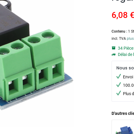
6,08 €
Contenu :
1 S
incl. TVA
plus
34 Pièce
Délai de 
Nous s
Envoi 
100.00
Plus 
D'autres cl