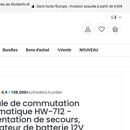
es, les étudiants et
Dans toute l'Europe : livraison assurée à partir de 4,90€
FR
Bundles
Bons d'achat
%Vente
NOUVEAU
4.9
|
108.000+
zufriedene Kunden
✔
le de commutation
matique HW-712 -
ntation de secours,
ateur de batterie 12V