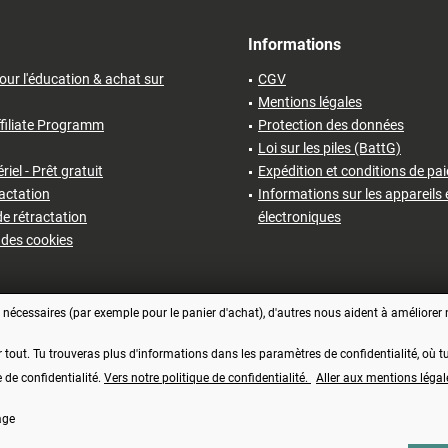
Informations
our l'éducation & achat sur
CGV
Mentions légales
filiate Programm
Protection des données
Loi sur les piles (BattG)
iel - Prêt gratuit
Expédition et conditions de pa
ractation
Informations sur les appareils 
e rétractation
électroniques
des cookies
écessaires (par exemple pour le panier d'achat), d'autres nous aident à améliorer no
r tout. Tu trouveras plus d'informations dans les paramètres de confidentialité, où
e de confidentialité.
Vers notre politique de confidentialité.
Aller aux mentions légal
age
Vertrag widerrufen