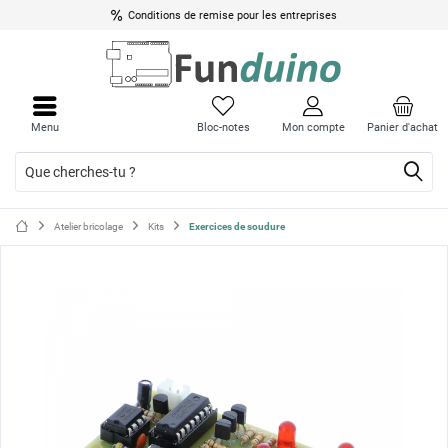
Conditions de remise pour les entreprises
Ferme
Ferme
le
le
Menu
Bloc-notes
Mon compte
Panier d'achat
menu
menu
Atelier bricolage
Kits
Exercices de soudure