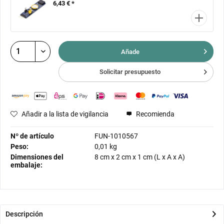
6,43 € *
Añade
Solicitar presupuesto
Añadir a la lista de vigilancia
Recomienda
Nº de artículo
FUN-1010567
Peso:
0,01 kg
Dimensiones del
8 cm
x
2 cm
x
1 cm
(L x A x A)
embalaje:
Descripción