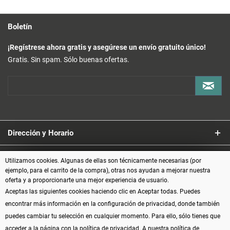
Boletín
¡Regístrese ahora gratis y asegúrese un envío gratuito único!
Gratis. Sin spam. Sólo buenas ofertas.
Dirección y Horario
Servicio
Utilizamos cookies. Algunas de ellas son técnicamente necesarias (por
ejemplo, para el carrito de la compra), otras nos ayudan a mejorar nuestra
oferta y a proporcionarte una mejor experiencia de usuario.
Información
Aceptas las siguientes cookies haciendo clic en Aceptar todas. Puedes
encontrar más información en la configuración de privacidad, donde también
Formas de pago
puedes cambiar tu selección en cualquier momento. Para ello, sólo tienes que
acceder a la página con la política de privacidad.
A nuestra política de