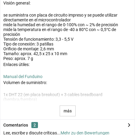
Visión general:
se suministra con placa de circuito impreso y se puede utilizar
directamente en el microcontrolador
mide la humedad en el rango de 0-100% con ~ 2% de precisión
mide la temperatura en el rango de -40 a 80°C con ~ 0,5°C de
precisión
Tensión de funcionamiento: 3,3 - 5,5 V
Tipo de conexión: 3 patillas
Orificio de montaje: 2,6 mm
Tamaño:
aprox. 42,5 x 25 x 10 mm
Peso: aprox. 7 g
Enlaces útiles:
Manual del Funduino
Volumen de suministro:
1x DHT 22 (en placa breakout) + 3 cables breadboard
(hembra/hembra)
más
Comentarios
2
Lee, escribe y discute críticas...
Mehr zu den Bewertungen