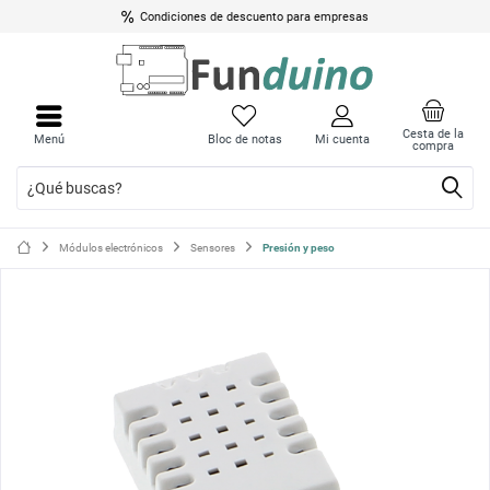
Condiciones de descuento para empresas
Cerrar
Cerrar
menú
menú
Cesta de la
Menú
Bloc de notas
Mi cuenta
compra
Módulos electrónicos
Sensores
Presión y peso