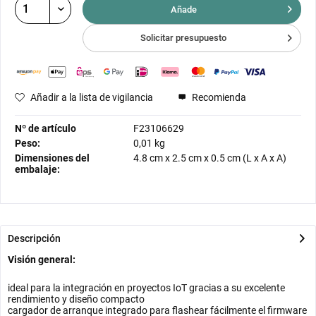
Añade
Solicitar presupuesto
Añadir a la lista de vigilancia
Recomienda
Nº de artículo
F23106629
Peso:
0,01 kg
Dimensiones del
4.8 cm
x
2.5 cm
x
0.5 cm
(L x A x A)
embalaje:
Descripción
Visión general:
ideal para la integración en proyectos IoT gracias a su excelente
rendimiento y diseño compacto
cargador de arranque integrado para flashear fácilmente el firmware