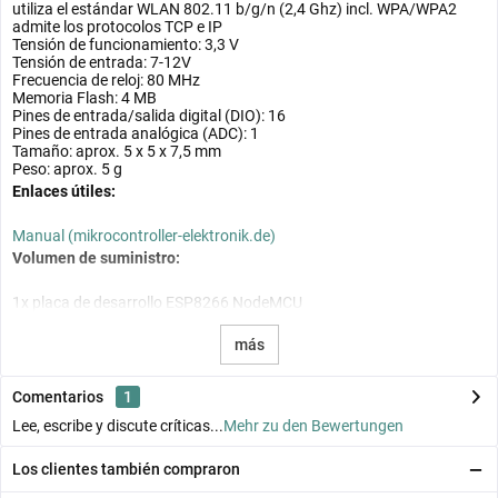
utiliza el estándar WLAN 802.11 b/g/n (2,4 Ghz) incl. WPA/WPA2
admite los protocolos TCP e IP
Tensión de funcionamiento: 3,3 V
Tensión de entrada: 7-12V
Frecuencia de reloj: 80 MHz
Memoria Flash: 4 MB
Pines de entrada/salida digital (DIO): 16
Pines de entrada analógica (ADC): 1
Tamaño: aprox. 5 x 5 x 7,5 mm
Peso: aprox. 5 g
Enlaces útiles:
Manual (mikrocontroller-elektronik.de)
Volumen de suministro:
1x placa de desarrollo ESP8266 NodeMCU
más
Comentarios
1
Lee, escribe y discute críticas...
Mehr zu den Bewertungen
Los clientes también compraron