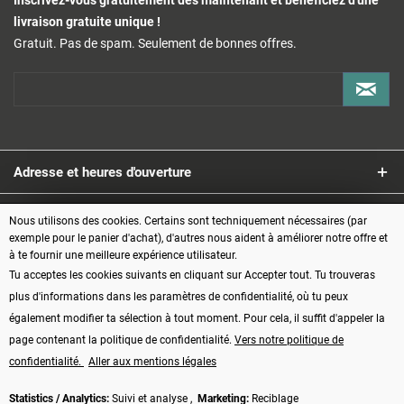
livraison gratuite unique !
Gratuit. Pas de spam. Seulement de bonnes offres.
Adresse et heures d'ouverture
Service
Nous utilisons des cookies. Certains sont techniquement nécessaires (par
exemple pour le panier d'achat), d'autres nous aident à améliorer notre offre et
à te fournir une meilleure expérience utilisateur.
Informations
Tu acceptes les cookies suivants en cliquant sur Accepter tout. Tu trouveras
plus d'informations dans les paramètres de confidentialité, où tu peux
Modes de paiement
également modifier ta sélection à tout moment. Pour cela, il suffit d'appeler la
page contenant la politique de confidentialité.
Vers notre politique de
confidentialité.
Aller aux mentions légales
Statistics / Analytics:
Suivi et analyse ,
Marketing:
Reciblage