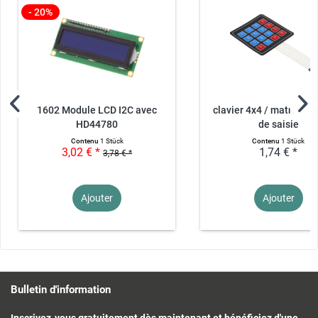
- 20%
1602 Module LCD I2C avec
clavier 4x4 / matrice -
HD44780
de saisie
Contenu
1 Stück
Contenu
1 Stück
3,02 € *
1,74 € *
3,78 € *
Ajouter
Ajouter
Bulletin d'information
Inscrivez-vous gratuitement dès maintenant et bénéficiez d'une