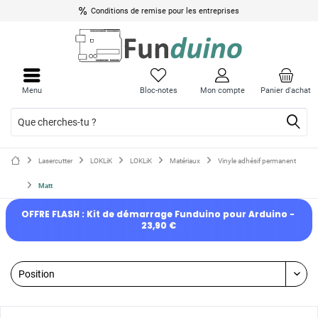
Conditions de remise pour les entreprises
Menu
Bloc-notes
Mon compte
Panier d'achat
Lasercutter
LOKLiK
LOKLiK
Matériaux
Vinyle adhésif permanent
Matt
OFFRE FLASH : Kit de démarrage Funduino pour Arduino - 
23,90 €