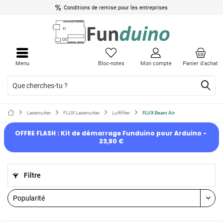
Conditions de remise pour les entreprises
Menu
Bloc-notes
Mon compte
Panier d'achat
Lasercutter
FLUX Lasercutter
Luftfilter
FLUX Beam Air
OFFRE FLASH : Kit de démarrage Funduino pour Arduino - 
23,90 €
Filtre