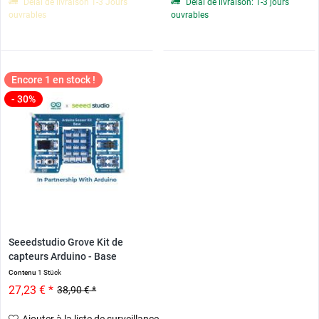
Délai de livraison 1-3 Jours
Délai de livraison: 1-3 jours
ouvrables
ouvrables
Encore 1 en stock !
- 30%
Seeedstudio Grove Kit de
capteurs Arduino - Base
Contenu
1 Stück
27,23 € *
38,90 € *