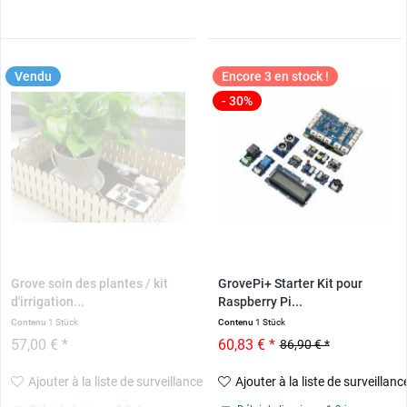
Vendu
Encore 3 en stock !
- 30%
Grove soin des plantes / kit
GrovePi+ Starter Kit pour
d'irrigation...
Raspberry Pi...
Contenu
1 Stück
Contenu
1 Stück
57,00 € *
60,83 € *
86,90 € *
Ajouter à la liste de surveillance
Ajouter à la liste de surveillanc