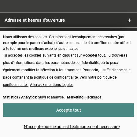
Adresse et heures d'ouverture
Service
Nous utilisons des cookies. Certains sont techniquement nécessaires (par
exemple pour le panier d'achat), d'autres nous aident à améliorer notre offre et
à te fournir une meilleure expérience utilisateur.
Informations
Tu acceptes les cookies suivants en cliquant sur Accepter tout. Tu trouveras
plus d'informations dans les paramètres de confidentialité, où tu peux
Modes de paiement
également modifier ta sélection à tout moment. Pour cela, il suffit d'appeler la
page contenant la politique de confidentialité.
Vers notre politique de
confidentialité.
Aller aux mentions légales
Statistics / Analytics:
Suivi et analyse ,
Marketing:
Reciblage
Vertrag widerrufen
Accepte tout
* Tous les prix s'entendent TVA comprise, plus les frais d'
expédition
et
éventuellement les frais de contre-remboursement, sauf indication contraire
N'accepte que ce qui est techniquement nécessaire
Made with ❤️ by Funduino | © 2014 - 2026