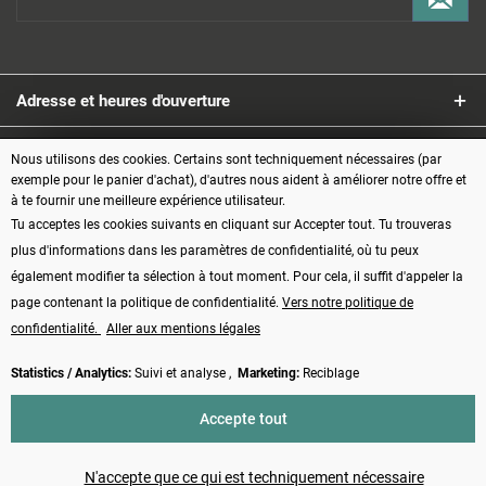
Adresse et heures d'ouverture
Service
Nous utilisons des cookies. Certains sont techniquement nécessaires (par
exemple pour le panier d'achat), d'autres nous aident à améliorer notre offre et
à te fournir une meilleure expérience utilisateur.
Informations
Tu acceptes les cookies suivants en cliquant sur Accepter tout. Tu trouveras
plus d'informations dans les paramètres de confidentialité, où tu peux
Modes de paiement
également modifier ta sélection à tout moment. Pour cela, il suffit d'appeler la
page contenant la politique de confidentialité.
Vers notre politique de
confidentialité.
Aller aux mentions légales
Statistics / Analytics:
Suivi et analyse ,
Marketing:
Reciblage
Vertrag widerrufen
Accepte tout
* Tous les prix s'entendent TVA comprise, plus les frais d'
expédition
et
éventuellement les frais de contre-remboursement, sauf indication contraire
N'accepte que ce qui est techniquement nécessaire