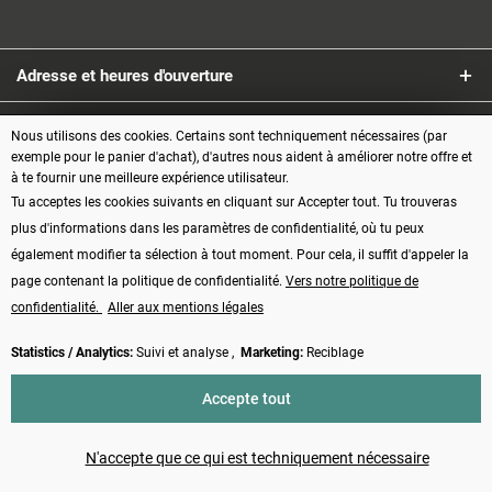
Adresse et heures d'ouverture
Service
Nous utilisons des cookies. Certains sont techniquement nécessaires (par
exemple pour le panier d'achat), d'autres nous aident à améliorer notre offre et
à te fournir une meilleure expérience utilisateur.
Informations
Tu acceptes les cookies suivants en cliquant sur Accepter tout. Tu trouveras
plus d'informations dans les paramètres de confidentialité, où tu peux
Modes de paiement
également modifier ta sélection à tout moment. Pour cela, il suffit d'appeler la
page contenant la politique de confidentialité.
Vers notre politique de
confidentialité.
Aller aux mentions légales
Statistics / Analytics:
Suivi et analyse ,
Marketing:
Reciblage
Vertrag widerrufen
Accepte tout
* Tous les prix s'entendent TVA comprise, plus les frais d'
expédition
et
éventuellement les frais de contre-remboursement, sauf indication contraire
N'accepte que ce qui est techniquement nécessaire
Made with ❤️ by Funduino | © 2014 - 2026