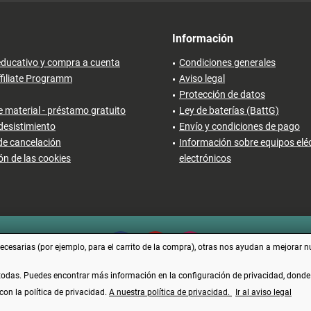
Información
ducativo y compra a cuenta
Condiciones generales
filiate Programm
Aviso legal
Protección de datos
 material - préstamo gratuito
Ley de baterías (BattG)
desistimiento
Envío y condiciones de pago
de cancelación
Información sobre equipos eléc
ón de las cookies
electrónicos
cesarias (por ejemplo, para el carrito de la compra), otras nos ayudan a mejorar n
 todas. Puedes encontrar más información en la configuración de privacidad, dond
con la política de privacidad.
A nuestra política de privacidad.
Ir al aviso legal
Vertrag widerrufen