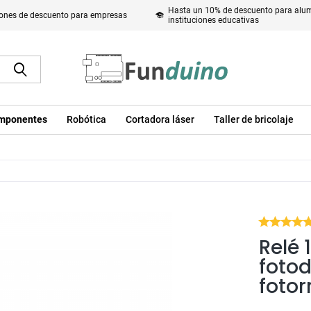
Hasta un 10% de descuento para alum
ones de descuento para empresas
instituciones educativas
mponentes
Robótica
Cortadora láser
Taller de bricolaje
Relé 
foto
fotor