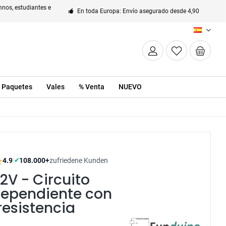
nos, estudiantes e
En toda Europa: Envío asegurado desde 4,90
ES
Paquetes
Vales
% Venta
NUEVO
4.9
|
108.000+
zufriedene Kunden
✔
12V - Circuito
dependiente con
resistencia