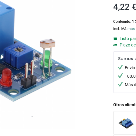
4,22 €
Contenido:
1 
incl. IVA
más 
Listo pa
Plazo de 
Somos 
Envío
100.0
Más d
Otros clien