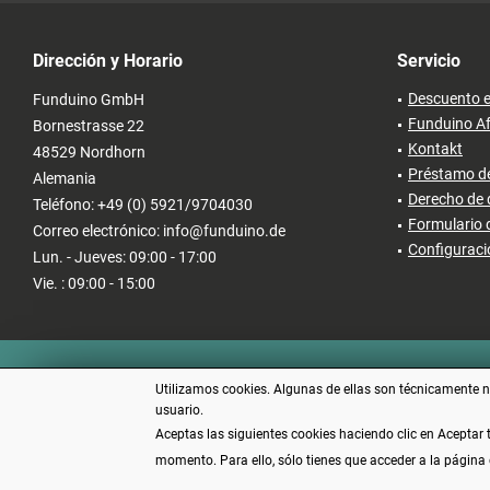
Dirección y Horario
Servicio
Descuento e
Funduino GmbH
Funduino Af
Bornestrasse 22
Kontakt
48529 Nordhorn
Préstamo de
Alemania
Derecho de 
Teléfono: +49 (0) 5921/9704030
Formulario 
Correo electrónico: info@funduino.de
Configuraci
Lun. - Jueves: 09:00 - 17:00
Vie. : 09:00 - 15:00
Utilizamos cookies. Algunas de ellas son técnicamente ne
usuario.
Aceptas las siguientes cookies haciendo clic en Aceptar
momento. Para ello, sólo tienes que acceder a la página 