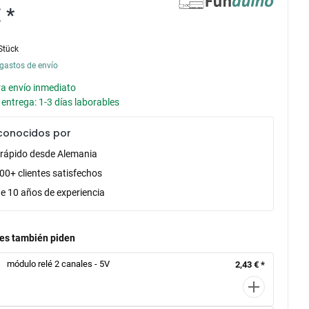
 *
Stück
gastos de envío
ra envío inmediato
entrega: 1-3 días laborables
conocidos por
 rápido desde Alemania
00+ clientes satisfechos
e 10 años de experiencia
tes también piden
módulo relé 2 canales - 5V
2,43 € *