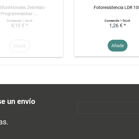
ifunktionales Zeitrelais -
Fotoresistencia LDR 1
Programmierbar -...
Contenido
1 Stück
Contenido
1 Stück
8,19 € *
1,26 € *
Añade
Añade
se un envío
as.