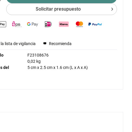
Solicitar presupuesto
la lista de vigilancia
Recomienda
lo
F23108676
0,02 kg
s del
5 cm
x
2.5 cm
x
1.6 cm
(L x A x A)