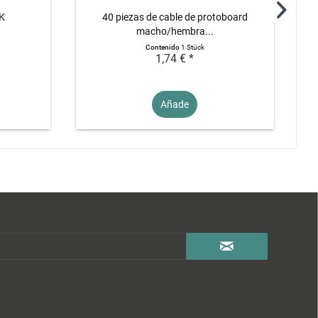
0K
40 piezas de cable de protoboard
Po
macho/hembra...
Contenido
1 Stück
1,74 € *
Añade