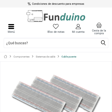
Condiciones de descuento para empresas
Cerrar
Cerrar
menú
menú
Cesta de la
Menú
Bloc de notas
Mi cuenta
compra
Componentes
Sistemas de cable
Cable puente