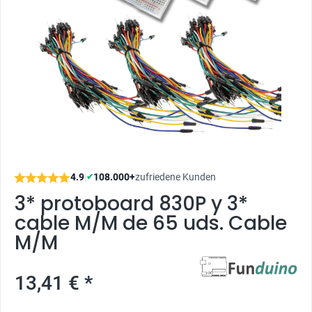
4.9
|
108.000+
zufriedene Kunden
✔
3* protoboard 830P y 3*
cable M/M de 65 uds. Cable
M/M
13,41 € *