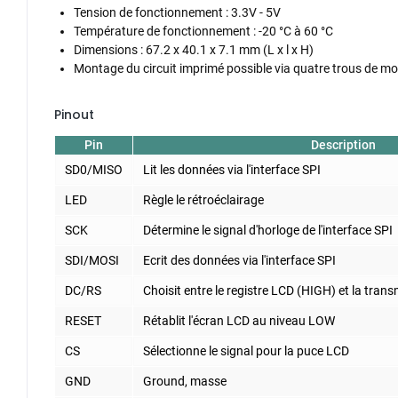
Tension de fonctionnement : 3.3V - 5V
Température de fonctionnement :
-20 °C à 60 °C
Dimensions : 67.2 x 40.1 x 7.1 mm (L x l x H)
Montage du circuit imprimé possible via quatre trous de m
Pinout
Pin
Description
SD0/MISO
Lit les données via l'interface SPI
LED
Règle le rétroéclairage
SCK
Détermine le signal d'horloge de l'interface SPI
SDI/MOSI
Ecrit des données via l'interface SPI
DC/RS
Choisit entre le registre LCD (HIGH) et la tra
RESET
Rétablit l'écran LCD au niveau LOW
CS
Sélectionne le signal pour la puce LCD
GND
Ground, masse