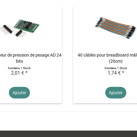
ur de pression de pesage AD 24
40 câbles pour breadboard mâl
bits
(20cm)
Contenu
1 Stück
Contenu
1 Stück
2,01 € *
1,74 € *
Ajouter
Ajouter