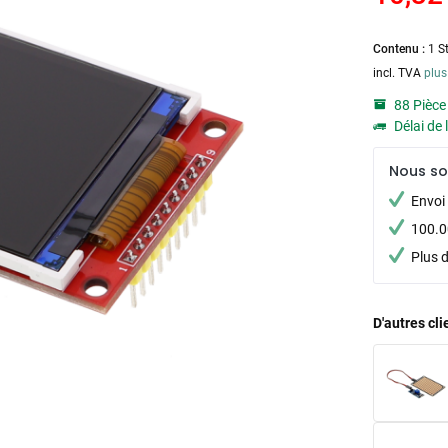
Contenu :
1 S
incl. TVA
plus
88 Pièce
Délai de 
Nous s
Envoi 
100.00
Plus 
D'autres cl