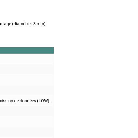
ontage (diamètre : 3 mm)
nsmission de données (LOW).