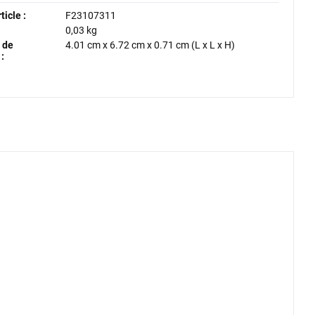
icle :
F23107311
0,03 kg
 de
4.01 cm
x
6.72 cm
x
0.71 cm
(L x L x H)
: