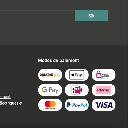
Modes de paiement
iement
électriques et