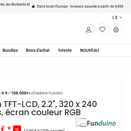
es, les étudiants et
Dans toute l'Europe : livraison assurée à partir de 4,90€
FR
Bundles
Bons d'achat
%Vente
NOUVEAU
4.9
|
108.000+
zufriedene Kunden
✔
 TFT-LCD, 2.2", 320 x 240
s, écran couleur RGB
€ *
12,90 € *
(20% sauvés)