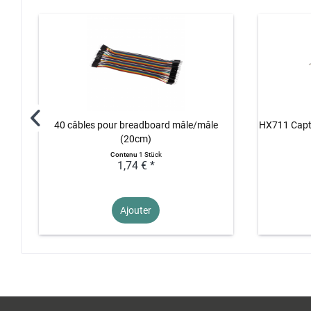
40 câbles pour breadboard mâle/mâle
HX711 Capte
(20cm)
Contenu
1 Stück
1,74 € *
Ajouter